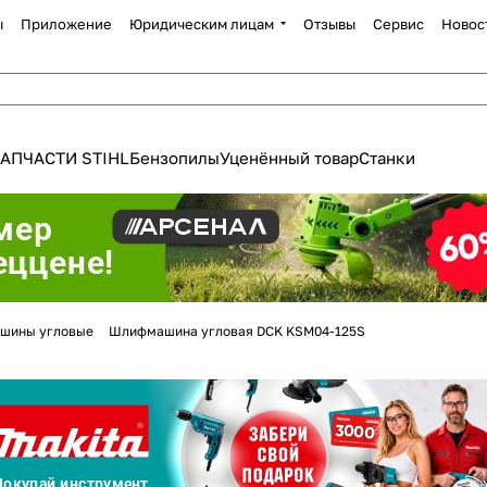
ы
Приложение
Юридическим лицам
Отзывы
Сервис
Новос
АПЧАСТИ STIHL
Бензопилы
Уценённый товар
Станки
Для клиентов всех банков
шины угловые
Шлифмашина угловая DCK KSM04-125S
Разбейте
оплату
а части
без переплат