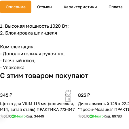
Описание
Отзывы
Характеристики
Оплата
1. Высокая мощность 1020 Вт;
2. Блокировка шпинделя
Комплектация:
- Дополнительная рукоятка,
- Гаечный ключ,
- Упаковка
С этим товаром покупают
345 ₽
825 ₽
Щетка для УШМ 115 мм (коническая,
Диск алмазный 125 х 22.2
М14, витая сталь) ПРАКТИКА 773-347
"Профи-Мозаика" ПРАКТ
0
0
Много
Код.
34449
0
0
Много
Код.
89783