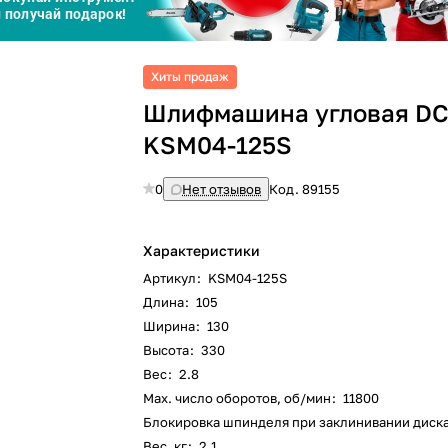
График платежей
Сегодня
Хиты продаж
25
%
Шлифмашина угловая D
KSM04-125S
0
Нет отзывов
Код.
89155
Добавляйте товары
в корзину
Характеристики
Артикул
:
KSM04-125S
Оплачивайте сегодня только
Длина
:
105
25
% картой любого банка
Ширина
:
130
Высота
:
330
Вес
:
2.8
Получайте товар
выбранный способом
Max. число оборотов, об/мин
:
11800
Блокировка шпинделя при заклинивании диск
Вес, кг
:
2.1