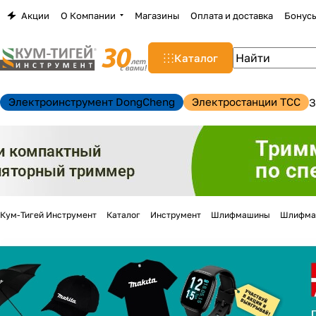
Акции
О Компании
Магазины
Оплата и доставка
Бонус
Каталог
Электроинструмент DongCheng
Электростанции TCC
З
Кум-Тигей Инструмент
Каталог
Инструмент
Шлифмашины
Шлифма
н