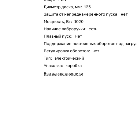
Оставшиеся
75
% будут
списываться
Диаметр диска, мм
:
125
с вашей карты
по
25
%
каждые 2 недели
Защита от непреднамеренного пуска
:
нет
Мощность, Вт
:
1020
Наличие виброручки
:
есть
Плавный пуск
:
Нет
Поддержание постоянных оборотов под нагру
Подробнее
об оплате Плайтом
Регулировка оборотов
:
нет
Тип
:
электрический
Упаковка
:
коробка
Все характеристики
25
раз в 2
Остались вопросы?
недели
8 800 302-02-51
plait.ru