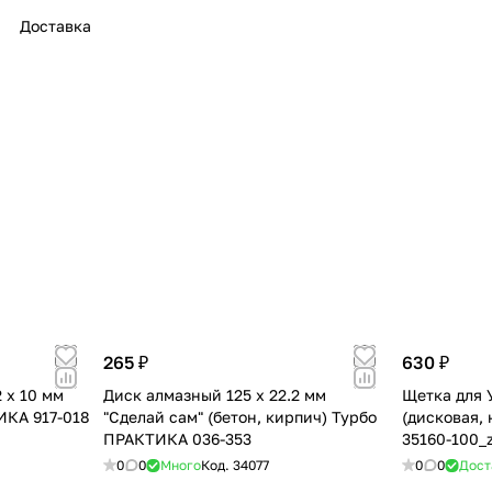
Доставка
раз в 2 недели
265 ₽
630 ₽
 х 10 мм
Диск алмазный 125 х 22.2 мм
Щетка для 
ИКА 917-018
"Сделай сам" (бетон, кирпич) Турбо
(дисковая,
ПРАКТИКА 036-353
35160-100_
0
0
Много
Код.
34077
0
0
Дост