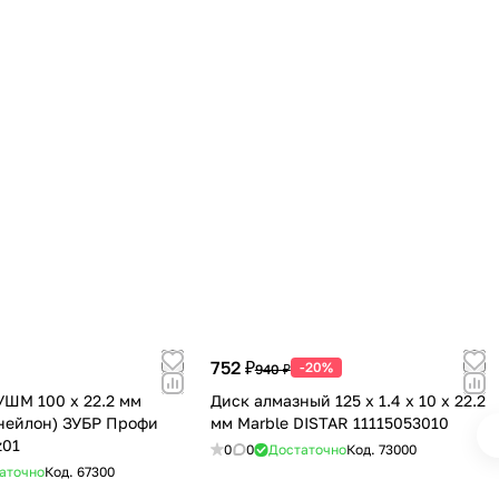
752 ₽
-20%
940 ₽
УШМ 100 х 22.2 мм
Диск алмазный 125 х 1.4 х 10 х 22.2
 нейлон) ЗУБР Профи
мм Marble DISTAR 11115053010
z01
0
0
Достаточно
Код.
73000
аточно
Код.
67300