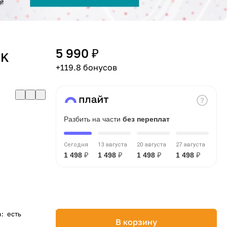
5 990 ₽
CK
+119.8 бонусов
Разбить на части
без переплат
Сегодня
13 августа
20 августа
27 августа
1 498
₽
1 498
₽
1 498
₽
1 498
₽
а
:
есть
В корзину