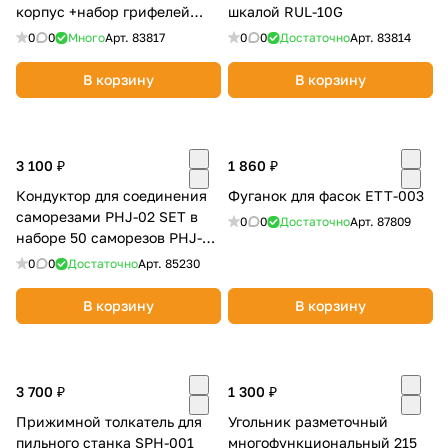
корпус +набор грифелей
шкалой RUL-10G
CPL-003
0
0
Много
Арт.
83817
0
0
Достаточно
Арт.
83814
В корзину
В корзину
3 100 ₽
1 860 ₽
Кондуктор для соединения
Фуганок для фасок ЕТТ-003
саморезами PHJ-02 SET в
0
0
Достаточно
Арт.
87809
наборе 50 саморезов PHJ-02
SET
0
0
Достаточно
Арт.
85230
В корзину
В корзину
3 700 ₽
1 300 ₽
Прижимной толкатель для
Угольник разметочный
пильного станка SPH-001
многофункциональный 215