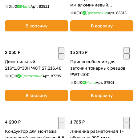
мм алюминиевый
0
0
Мало
Арт.
83821
WOODWORK MGR-215
0
0
Достаточно
Арт.
83813
В корзину
В корзину
2 050 ₽
15 245 ₽
Диск пильный
Приспособление для
216*1,8*30Н*48Т 27.216.48
заточки токарных резцов
PWT-400
0
0
Достаточно
Арт.
87785
0
0
Мало
Арт.
87801
В корзину
В корзину
4 200 ₽
1 765 ₽
Кондуктор для монтажа
Линейка разметочная Т-
террасной доски (зазор 6,5
образная 200 мм с