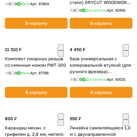
стали) DRYCUT WOODWORK
0
0
Мало
Арт.
87804
46.305.60
0
0
Достаточно
Арт.
92991
В корзину
В корзину
раз в 2 недели
11 310 ₽
4 450 ₽
Комплект токарных резцов
База универсальная с
со сменным ножом PWT-300
копировальной втулкой (для
ручного фрезера)
0
0
Мало
Арт.
87788
WOODWORK RPW-08
0
0
Достаточно
Арт.
93031
В корзину
В корзину
800 ₽
550 ₽
Карандаш механ. с
Линейка самоклеящаяся 1,0
грифелем д. 2,8 мм, метелл.
м с двунаправленной