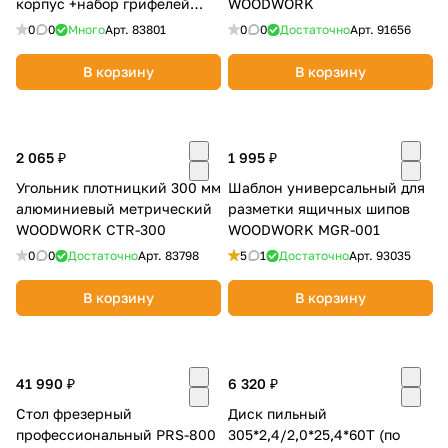
корпус +набор грифелей
WOODWORK
об оплате Плайтом
CPL-001
0
0
Много
Арт.
83801
0
0
Достаточно
Арт.
91656
В корзину
В корзину
Остались вопросы?
25
8 800 302-02-51
2 065 ₽
1 995 ₽
plait.ru
раз в 2
Угольник плотницкий 300 мм
Шаблон универсальный для
недели
алюминиевый метрический
разметки ящичных шипов
WOODWORK CTR-300
WOODWORK MGR-001
0
0
Достаточно
Арт.
83798
5
1
Достаточно
Арт.
93035
В корзину
В корзину
41 990 ₽
6 320 ₽
Стол фрезерный
Диск пильный
профессиональный PRS-800
305*2,4/2,0*25,4*60Т (по