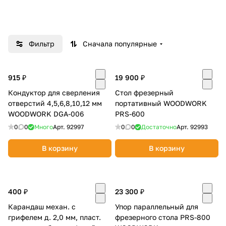
Добавляйте товары
в корзину
Фильтр
Сначала популярные
Оплачивайте сегодня только
25
% картой любого банка
915 ₽
19 900 ₽
Кондуктор для сверления
Стол фрезерный
отверстий 4,5,6,8,10,12 мм
портативный WOODWORK
Получайте товар
WOODWORK DGA-006
PRS-600
выбранный способом
0
0
Много
Арт.
92997
0
0
Достаточно
Арт.
92993
В корзину
В корзину
Оставшиеся
75
% будут
списываться
с вашей карты
по
25
%
каждые 2 недели
400 ₽
23 300 ₽
Карандаш механ. с
Упор параллельный для
грифелем д. 2,0 мм, пласт.
фрезерного стола PRS-800
Подробнее