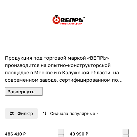
Добавляйте товары
в корзину
Оплачивайте сегодня только
25
% картой любого банка
Продукция под торговой маркой «ВЕПРЬ»
Получайте товар
производится на опытно-конструкторской
выбранный способом
площадке в Москве и в Калужской области, на
современном заводе, сертифицированном по
международному стандарту ISO 9001.
Оставшиеся
75
% будут
Проектные мощности позволяют обеспечить
списываться
с вашей карты
сборку более 60 000 электроагрегатов в год.
по
25
%
каждые 2 недели
При изготовлении агрегатов ВЕПРЬ используются
Фильтр
Сначала популярные
только качественные комплектующие ведущих
мировых производителей.
Инжиниринговый центр разрабатывает решения,
486 410 ₽
43 990 ₽
Подробнее