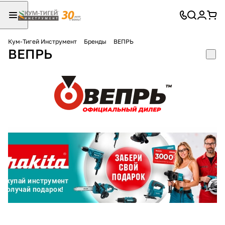
Кум-Тигей Инструмент
Бренды
ВЕПРЬ
ВЕПРЬ
Для клиентов всех банков
Разбейте
оплату
на части
без переплат
График платежей
Сегодня
25
%