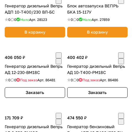
гарантирующие каждому заказчику
Генератор дизельный Вепрь
Блок автозапуска ВЕПРЬ
об оплате Плайтом
поставку надежного оборудования,
АДП 10-Т400/230 ВЛ-БС
БКА 15-117У
адаптированного под любые условия
0
0
Мало
Арт.
28123
0
0
Мало
Арт.
27859
эксплуатации. Наработанный опыт гарантирует
быстрое и качественное выполнение любого
В корзину
В корзину
проекта.
Остались вопросы?
25
8 800 302-02-51
Собственный сервисный центр «Техстар»,
авторизованный основными мировыми
plait.ru
раз в 2
406 050 ₽
400 402 ₽
и российскими производителями двигателей и
недели
генераторов, оказывает полный комплекс услуг
Генератор дизельный Вепрь
Генератор дизельный Вепрь
по обслуживанию электроагрегатов и оперативно
АД 12-230-ВМ18С
АД 10-Т400-РМ18С
реагирует на любые запросы и требования
0
0
Под заказ
Арт.
86481
0
0
Под заказ
Арт.
86486
заказчика на всей территории Российской
Заказать
Заказать
Федерации.
https://generator.ru/servisnoe-
obsluzhivanie/
171 709 ₽
474 550 ₽
Генератор дизельный Вепрь
Генератор бензиновый