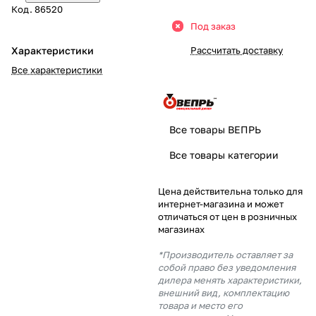
Код.
86520
Добавляйте товары
Под заказ
в корзину
Характеристики
Рассчитать доставку
Все характеристики
Оплачивайте сегодня только
25
% картой любого банка
Все товары ВЕПРЬ
Получайте товар
Все товары категории
выбранный способом
Цена действительна только для
интернет-магазина и может
Оставшиеся
75
% будут
отличаться от цен в розничных
списываться
с вашей карты
магазинах
по
25
%
каждые 2 недели
*Производитель оставляет за
собой право без уведомления
дилера менять характеристики,
внешний вид, комплектацию
товара и место его
Подробнее