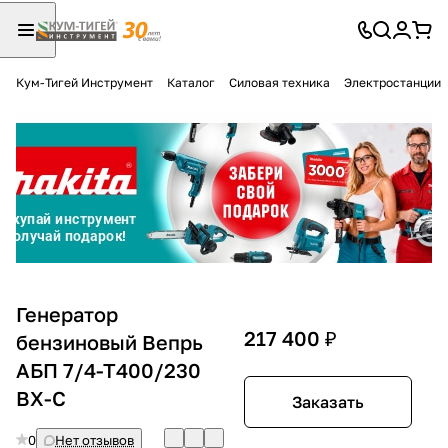
Кум-Тигей Инструмент
Каталог
Силовая техника
Электростанции
Для клиентов всех банков
Разбейте
оплату
на части
без переплат
График платежей
Генератор
217 400 ₽
бензиновый Вепрь
АБП 7/4-Т400/230
Сегодня
25
%
ВХ-С
Заказать
0
Нет отзывов