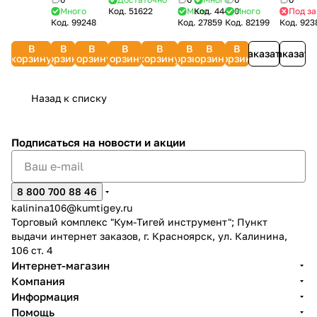
IP44, б/
тактных
бухта 1
с
Много
Код.
51622
Мало
Код.
44490
Много
Под за
перелива
IP54,
117У
двигателей
SAE30
SAE
Код.
99248
Код.
27859
Код.
82199
Код.
923
з, 3500
двигателей)
гн., з/
крышкой
CHAMPION
бухта
SAE
CHAMPION
5W-
Вт)
30627
к)
и
C1304
1 гн.)
5W30
952851
30
В
В
В
В
В
В
В
В
DOMTOK
UNIVersal
лейкой)
Заказать
Заказать
UNIVersal
(зимнее)
API
корзину
корзину
корзину
корзину
корзину
корзину
корзину
корзину
УТ000301930
УТ000007872
33626
УТ000007877
B&S
SN/CF
100007W
Назад к списку
Подписаться
на новости и акции
8 800 700 88 46
kalinina106@kumtigey.ru
Торговый комплекс "Кум-Тигей инструмент"; Пункт
выдачи интернет заказов, г. Красноярск, ул. Калинина,
106 ст. 4
Интернет-магазин
Компания
Информация
Помощь