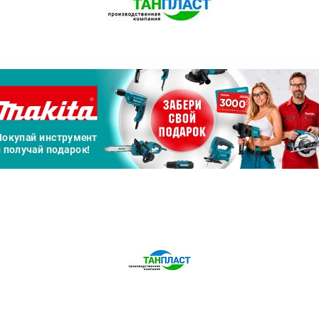
Сегодня
25
%
Добавляйте товары
в корзину
Оплачивайте сегодня только
25
% картой любого банка
Получайте товар
выбранный способом
Оставшиеся
75
% будут
списываться