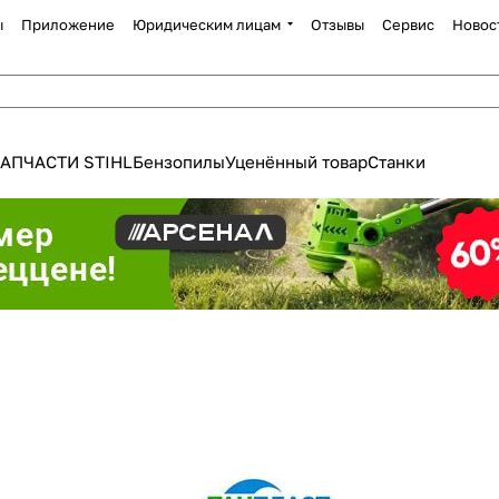
ы
Приложение
Юридическим лицам
Отзывы
Сервис
Новос
АПЧАСТИ STIHL
Бензопилы
Уценённый товар
Станки
Для клиентов всех банков
Разбейте
оплату
а части
без переплат
График платежей