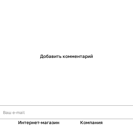
с вашей карты
по
25
%
каждые 2 недели
Подробнее
об оплате Плайтом
Добавить комментарий
25
раз в 2
Остались вопросы?
недели
8 800 302-02-51
plait.ru
Интернет-магазин
Компания