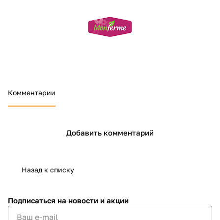
Добавляйте товары
в корзину
Оплачивайте сегодня только
25
% картой любого банка
Комментарии
Получайте товар
выбранный способом
Добавить комментарий
Оставшиеся
75
% будут
списываться
с вашей карты
Назад к списку
по
25
%
каждые 2 недели
Подписаться
на новости и акции
Подробнее