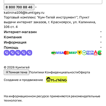
об оплате Плайтом
8 800 700 88 46
kalinina106@kumtigey.ru
Торговый комплекс "Кум-Тигей инструмент"; Пункт
выдачи интернет заказов, г. Красноярск, ул. Калинина,
106 ст. 4
Остались вопросы?
25
Интернет-магазин
8 800 302-02-51
Компания
plait.ru
раз в 2
Информация
Помощь
недели
© 2026 Кумтигей
Темная тема
Политики Конфиденциальности
Оферта
Создание и продвижение
На информационном ресурсе применяются
рекомендательные
технологии
.