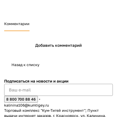
Добавляйте товары
в корзину
Комментарии
Оплачивайте сегодня только
25
% картой любого банка
Добавить комментарий
Получайте товар
выбранный способом
Назад к списку
Оставшиеся
75
% будут
Подписаться
на новости и акции
списываться
с вашей карты
по
25
%
каждые 2 недели
8 800 700 88 46
kalinina106@kumtigey.ru
Торговый комплекс "Кум-Тигей инструмент"; Пункт
выдачи интернет заказов, г. Красноярск, ул. Калинина,
Подробнее