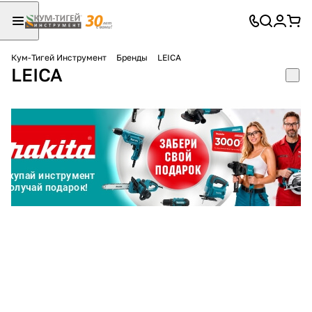
Кум-Тигей Инструмент
Бренды
LEICA
LEICA
Для клиентов всех банков
Разбейте
оплату
на части
без переплат
График платежей
Сегодня
25
%