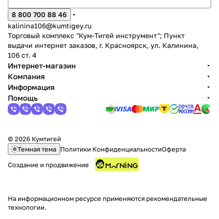
об оплате Плайтом
8 800 700 88 46
kalinina106@kumtigey.ru
Торговый комплекс "Кум-Тигей инструмент"; Пункт
выдачи интернет заказов, г. Красноярск, ул. Калинина,
106 ст. 4
Остались вопросы?
25
Интернет-магазин
8 800 302-02-51
Компания
plait.ru
раз в 2
Информация
Помощь
недели
© 2026 Кумтигей
Темная тема
Политики Конфиденциальности
Оферта
Создание и продвижение
На информационном ресурсе применяются
рекомендательные
технологии
.