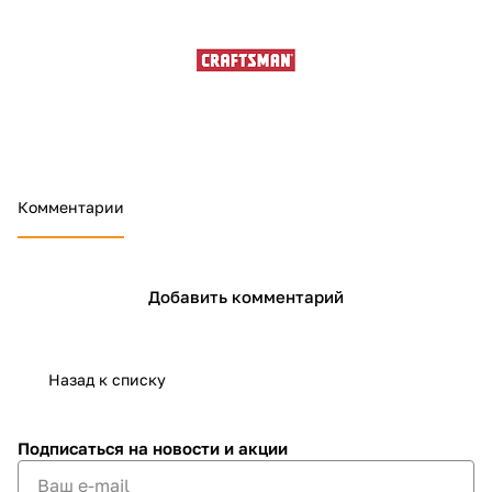
Добавляйте товары
в корзину
Оплачивайте сегодня только
25
% картой любого банка
Комментарии
Получайте товар
выбранный способом
Добавить комментарий
Оставшиеся
75
% будут
списываться
с вашей карты
Назад к списку
по
25
%
каждые 2 недели
Подписаться
на новости и акции
Подробнее