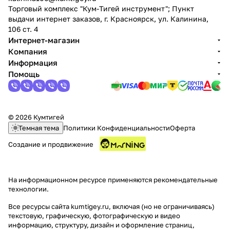
Торговый комплекс "Кум-Тигей инструмент"; Пункт
об оплате Плайтом
выдачи интернет заказов, г. Красноярск, ул. Калинина,
106 ст. 4
Интернет-магазин
Компания
Информация
Остались вопросы?
25
Помощь
8 800 302-02-51
plait.ru
раз в 2
недели
© 2026 Кумтигей
Темная тема
Политики Конфиденциальности
Оферта
Создание и продвижение
На информационном ресурсе применяются
рекомендательные
технологии
.
Все ресурсы сайта kumtigey.ru, включая (но не ограничиваясь)
текстовую, графическую, фотографическую и видео
информацию, структуру, дизайн и оформление страниц,