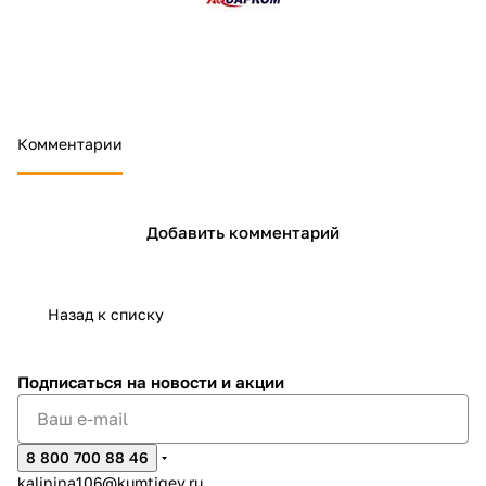
Добавляйте товары
в корзину
Оплачивайте сегодня только
Комментарии
25
% картой любого банка
Получайте товар
Добавить комментарий
выбранный способом
Назад к списку
Оставшиеся
75
% будут
списываться
с вашей карты
по
25
%
каждые 2 недели
Подписаться
на новости и акции
8 800 700 88 46
Подробнее
kalinina106@kumtigey.ru