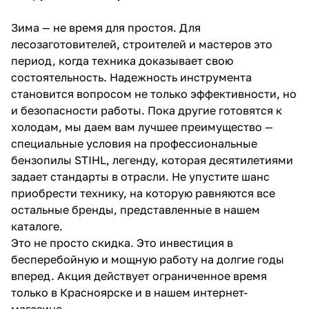
об оплате Плайтом
Зима — не время для простоя. Для
лесозаготовителей, строителей и мастеров это
период, когда техника доказывает свою
состоятельность. Надежность инструмента
Остались вопросы?
25
становится вопросом не только эффективности, но
8 800 302-02-51
и безопасности работы. Пока другие готовятся к
plait.ru
раз в 2
холодам, мы даем вам лучшее преимущество —
недели
специальные условия на профессиональные
бензопилы STIHL, легенду, которая десятилетиями
задает стандарты в отрасли. Не упустите шанс
приобрести технику, на которую равняются все
остальные бренды, представленные в нашем
каталоге.
Это не просто скидка. Это инвестиция в
бесперебойную и мощную работу на долгие годы
вперед. Акция действует ограниченное время
только в Красноярске и в нашем интернет-