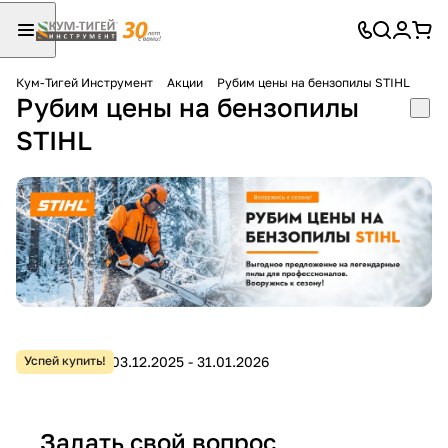
Кум-Тигей Инструмент
Акции
Рубим цены на бензопилы STIHL
Рубим цены на бензопилы
Для клиентов всех банков
STIHL
Разбейте
оплату
на части
без переплат
График платежей
03.12.2025 - 31.01.2026
Успей купить!
Сегодня
25
%
Задать свой вопрос