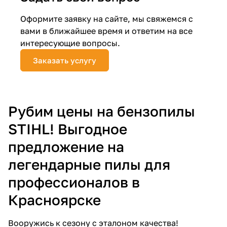
Добавляйте товары
Оформите заявку на сайте, мы свяжемся с
в корзину
вами в ближайшее время и ответим на все
интересующие вопросы.
Заказать услугу
Оплачивайте сегодня только
25
% картой любого банка
Получайте товар
Рубим цены на бензопилы
выбранный способом
STIHL! Выгодное
предложение на
Оставшиеся
75
% будут
легендарные пилы для
списываться
с вашей карты
по
25
%
каждые 2 недели
профессионалов в
Красноярске
Вооружись к сезону с эталоном качества!
Подробнее