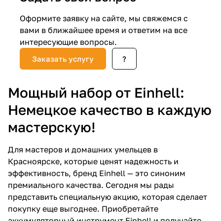
Добавляйте товары
Оформите заявку на сайте, мы свяжемся с
в корзину
вами в ближайшее время и ответим на все
интересующие вопросы.
Заказать услугу
?
Оплачивайте сегодня только
25
% картой любого банка
Мощный набор от Einhell:
Получайте товар
Немецкое качество в каждую
выбранный способом
мастерскую!
Оставшиеся
75
% будут
Для мастеров и домашних умельцев в
списываться
с вашей карты
Красноярске, которые ценят надежность и
по
25
%
каждые 2 недели
эффективность, бренд Einhell — это синоним
премиального качества. Сегодня мы рады
представить специальную акцию, которая сделает
покупку еще выгоднее. Приобретайте
Подробнее
аккумуляторный инструмент Einhell и получайте