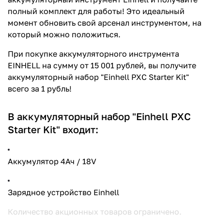
об оплате Плайтом
полный комплект для работы! Это идеальный
момент обновить свой арсенал инструментом, на
который можно положиться.
При покупке аккумуляторного инструмента
Остались вопросы?
25
EINHELL на сумму от 15 001 рублей, вы получите
8 800 302-02-51
аккумуляторный набор "Einhell PXC Starter Kit"
plait.ru
раз в 2
всего за 1 рубль!
недели
В аккумуляторный набор "Einhell PXC
Starter Kit" входит:
Аккумулятор 4Ач / 18V
Зарядное устройство Einhell
Количество акционных товаров ограничено.