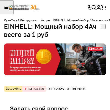
Кум-Тигей Инструмент
Акции
EINHELL: Мощный набор 4Ач всего за 1
EINHELL: Мощный набор 4Ач
Для клиентов всех банков
всего за 1 руб
Разбейте
оплату
на части
без переплат
График платежей
10.10.2025 - 31.08.2026
За 1 рубль
23
08
29
Сегодня
25
%
Задать свой вопрос