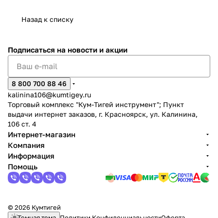
ЗУ)
Перфоратор
4431155SET
BL +
(без
протяжкой
акк.*4,0
4514270SET4
4331
4257795
TE-
Starter
АКБ
4300880SET
А/
Назад к списку
HD
Kit
и
ч)
18/12)
4431144SET
ЗУ)
4514265SET4
4431155SET
4020415
Подписаться
на новости и акции
8 800 700 88 46
kalinina106@kumtigey.ru
Торговый комплекс "Кум-Тигей инструмент"; Пункт
выдачи интернет заказов, г. Красноярск, ул. Калинина,
106 ст. 4
Интернет-магазин
Компания
Информация
Помощь
© 2026 Кумтигей
Темная тема
Политики Конфиденциальности
Оферта