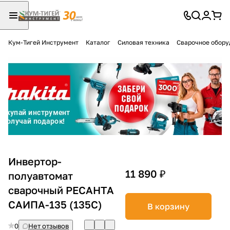
Кум-Тигей Инструмент
Каталог
Силовая техника
Сварочное обору
Для клиентов всех банков
Разбейте
оплату
на части
без переплат
График платежей
Инвертор-
11 890 ₽
полуавтомат
сварочный РЕСАНТА
Сегодня
25
%
САИПА-135 (135С)
В корзину
0
Нет отзывов