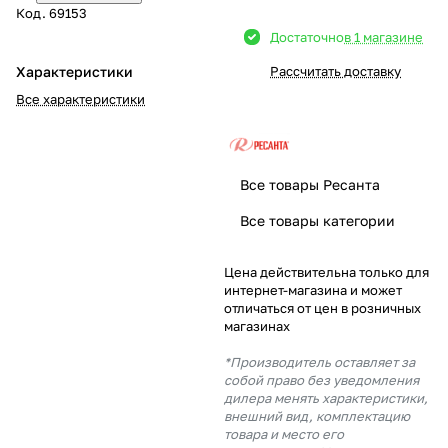
Код.
69153
Добавляйте товары
Достаточно
в 1 магазине
в корзину
Характеристики
Рассчитать доставку
Все характеристики
Оплачивайте сегодня только
25
% картой любого банка
Все товары Ресанта
Получайте товар
Все товары категории
выбранный способом
Цена действительна только для
интернет-магазина и может
Оставшиеся
75
% будут
отличаться от цен в розничных
списываться
с вашей карты
магазинах
по
25
%
каждые 2 недели
*Производитель оставляет за
собой право без уведомления
дилера менять характеристики,
внешний вид, комплектацию
товара и место его
Подробнее