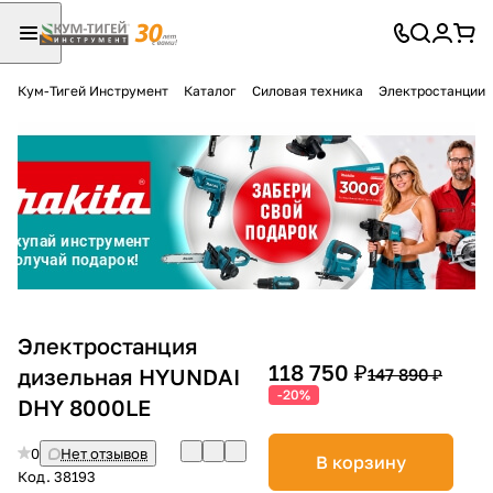
Кум-Тигей Инструмент
Каталог
Силовая техника
Электростанции
Для клиентов всех банков
Разбейте
оплату
на части
без переплат
График платежей
Электростанция
118 750 ₽
дизельная HYUNDAI
147 890 ₽
-20%
DHY 8000LE
Сегодня
25
%
0
Нет отзывов
В корзину
Код.
38193