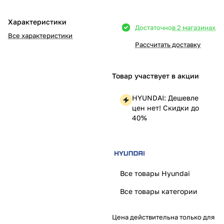
Добавляйте товары
Характеристики
Достаточно
в 2 магазинах
в корзину
Все характеристики
Рассчитать доставку
Оплачивайте сегодня только
25
% картой любого банка
Товар участвует в акции
HYUNDAI: Дешевле
Получайте товар
цен нет! Скидки до
выбранный способом
40%
Оставшиеся
75
% будут
списываться
с вашей карты
Все товары Hyundai
по
25
%
каждые 2 недели
Все товары категории
Цена действительна только для
Подробнее