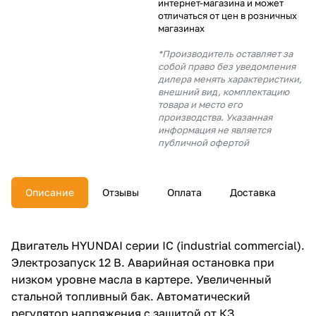
интернет-магазина и может
об оплате Плайтом
отличаться от цен в розничных
магазинах
*Производитель оставляет за
собой право без уведомления
дилера менять характеристики,
Остались вопросы?
25
внешний вид, комплектацию
8 800 302-02-51
товара и место его
производства. Указанная
plait.ru
раз в 2
информация не является
недели
публичной офертой
Описание
Отзывы
Оплата
Доставка
Двигатель HYUNDAI серии IC (industrial commercial).
Электрозапуск 12 В. Аварийная остановка при
низком уровне масла в картере. Увеличенный
стальной топливный бак. Автоматический
регулятор напряжения с защитой от КЗ.