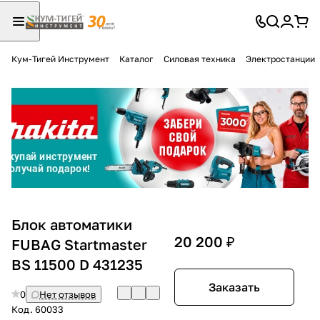
Кум-Тигей Инструмент
Каталог
Силовая техника
Электростанции
Для клиентов всех банков
Разбейте
оплату
на части
без переплат
График платежей
Блок автоматики
20 200 ₽
FUBAG Startmaster
BS 11500 D 431235
Сегодня
25
%
Заказать
0
Нет отзывов
Код.
60033