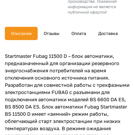
производства. Указанная
об оплате Плайтом
информация не является
публичной офертой
Описание
Отзывы
Оплата
Доставка
Остались вопросы?
25
8 800 302-02-51
plait.ru
раз в 2
Startmaster Fubag 11500 D – блок автоматики,
недели
предназначенный для организации резервного
энергоснабжения потребителей на время
отключения основного источника питания.
Разработан для совместной работы с трехфазными
электростанциями FUBAG с разъемами для
подключения автоматики моделей BS 6600 DA ES,
BS 8500 DA ES. Блок автоматики Fubag Startmaster
BS 11500 D имеет «зимний» режим работы,
облегчающий старт электростанции при низких
температурах воздуха. В режиме ожидания