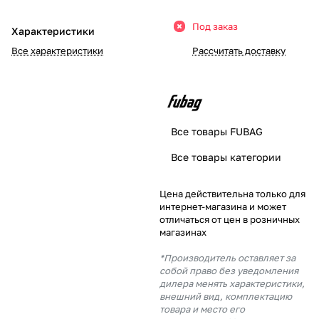
Добавляйте товары
Под заказ
Характеристики
в корзину
Все характеристики
Рассчитать доставку
Оплачивайте сегодня только
25
% картой любого банка
Все товары FUBAG
Получайте товар
Все товары категории
выбранный способом
Цена действительна только для
интернет-магазина и может
Оставшиеся
75
% будут
отличаться от цен в розничных
списываться
с вашей карты
магазинах
по
25
%
каждые 2 недели
*Производитель оставляет за
собой право без уведомления
дилера менять характеристики,
внешний вид, комплектацию
товара и место его
Подробнее