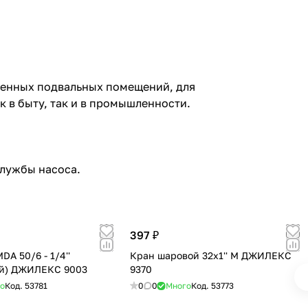
ленных подвальных помещений, для
 в быту, так и в промышленности.
службы насоса.
397 ₽
A 50/6 - 1/4''
Кран шаровой 32х1'' М ДЖИЛЕКС
ый) ДЖИЛЕКС 9003
9370
о
Код.
53781
0
0
Много
Код.
53773