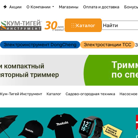
Акции
О Компании
Магазины
Оплата и доставка
Бонус
Каталог
Электроинструмент DongCheng
Электростанции TCC
З
Кум-Тигей Инструмент
Каталог
Садово-огородная техника
Насосное
н