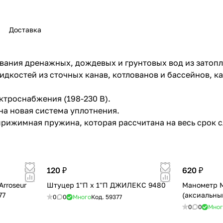
Доставка
вания дренажных, дождевых и грунтовых вод из затоп
раз в 2 недели
костей из сточных канав, котлованов и бассейнов, как
ктроснабжения (198-230 В).
на новая система уплотнения.
прижимная пружина, которая рассчитана на весь срок 
120 ₽
620 ₽
Arroseur
Штуцер 1''П х 1''П ДЖИЛЕКС 9480
Манометр MD
77
(аксиальн
0
0
Много
Код.
59377
0
0
Мног