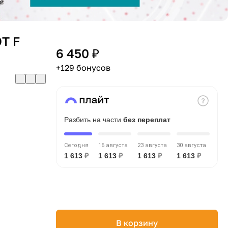
T F
6 450 ₽
+129 бонусов
Разбить на части
без переплат
Сегодня
16 августа
23 августа
30 августа
1 613
₽
1 613
₽
1 613
₽
1 613
₽
В корзину