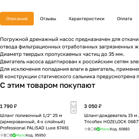
Описание
Отзывы
Характеристики
Оплата
Погружной дренажный насос предназначен для откачи
отвода фильтрационных отработанных загрязненных жид
Диаметр твердых пропускаемых частиц до 35 мм.
Двигатель насоса адаптирован к российским сетям эле
Для исключения попадания влаги в двигатель, примене
В конструкции статического сальника предусмотрена 
С этим товаром покупают
1 790 ₽
3 050 ₽
Шланг поливочный 1/2'' 25 м
Шланг-дождеватель 15 м 
(армированный, 4-х слойный)
Tricoflex HOZELOCK 0687
Professional PALISAD Luxe 67461
0
0
Мало
Код.
60883
0
0
Мало
Код.
95950