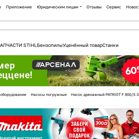
ы
Приложение
Юридическим лицам
Отзывы
Сервис
Новос
АПЧАСТИ STIHL
Бензопилы
Уценённый товар
Станки
Для клиентов всех банков
 оборудование
Насосы погружные
Насос дренажный PATRIOT F 900/S 3
Разбейте
оплату
а части
без переплат