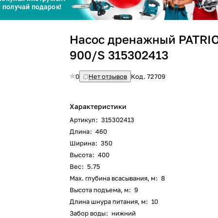
График платежей
Сегодня
Насос дренажный PATRIO
25
%
900/S 315302413
0
Нет отзывов
Код.
72709
Добавляйте товары
в корзину
Характеристики
Артикул
:
315302413
Длина
:
460
Оплачивайте сегодня только
Ширина
:
350
25
% картой любого банка
Высота
:
400
Вес
:
5.75
Max. глубина всасывания, м
:
8
Получайте товар
выбранный способом
Высота подъема, м
:
9
Длина шнура питания, м
:
10
Забор воды
:
нижний