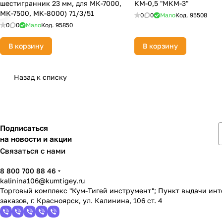
шестигранник 23 мм, для МК-7000,
КМ-0,5 "МКМ-3"
МК-7500, МК-8000) 71/3/51
0
0
Мало
Код.
95508
0
0
Мало
Код.
95850
В корзину
В корзину
Назад к списку
Подписаться
на новости и акции
Связаться с нами
8 800 700 88 46
kalinina106@kumtigey.ru
Торговый комплекс "Кум-Тигей инструмент"; Пункт выдачи ин
заказов, г. Красноярск, ул. Калинина, 106 ст. 4