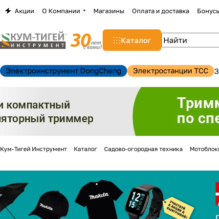
Акции
О Компании
Магазины
Оплата и доставка
Бонус
Каталог
Электроинструмент DongCheng
Электростанции TCC
З
Кум-Тигей Инструмент
Каталог
Садово-огородная техника
Мотоблок
н