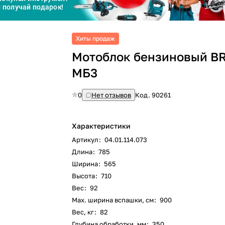
График платежей
Сегодня
Хиты продаж
25
%
Мотоблок бензиновый B
МБ3
0
Нет отзывов
Код.
90261
Добавляйте товары
в корзину
Характеристики
Артикул
:
04.01.114.073
Оплачивайте сегодня только
Длина
:
785
25
% картой любого банка
Ширина
:
565
Высота
:
710
Вес
:
92
Получайте товар
выбранный способом
Max. ширина вспашки, см
:
900
Вес, кг
:
82
Глубина обработки, мм
:
350