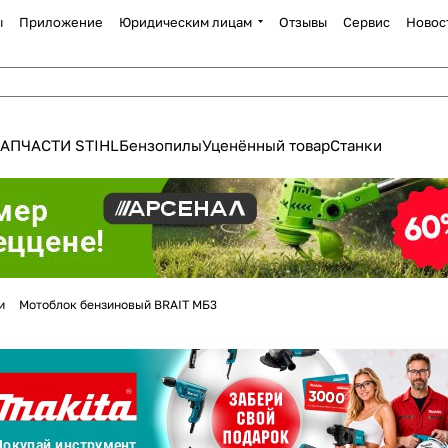
ы
Приложение
Юридическим лицам
Отзывы
Сервис
Новос
АПЧАСТИ STIHL
Бензопилы
Уценённый товар
Станки
Для клиентов всех банков
и
Мотоблок бензиновый BRAIT МБ3
Разбейте
оплату
а части
без переплат