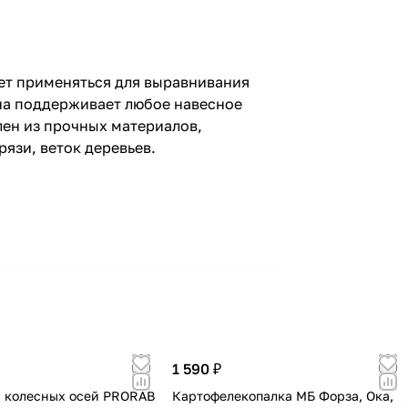
ет применяться для выравнивания
она поддерживает любое навесное
влен из прочных материалов,
язи, веток деревьев.
1 590 ₽
 колесных осей PRORAB
Картофелекопалка МБ Форза, Ока,