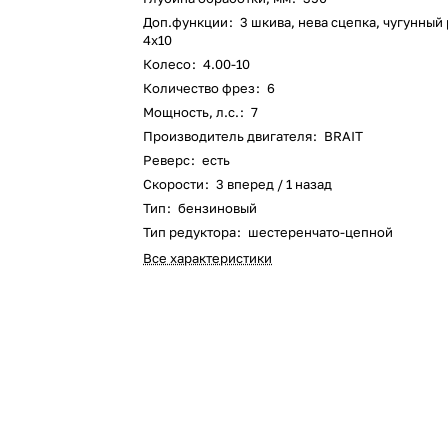
Оставшиеся
75
% будут
списываться
Доп.функции
:
3 шкива, нева сцепка, чугунный
с вашей карты
по
25
%
каждые 2 недели
4х10
Колесо
:
4.00-10
Количество фрез
:
6
Мощность, л.с.
:
7
Производитель двигателя
:
BRAIT
Подробнее
об оплате Плайтом
Реверс
:
есть
Скорости
:
3 вперед / 1 назад
Тип
:
бензиновый
Тип редуктора
:
шестеренчато-цепной
25
Все характеристики
раз в 2
Остались вопросы?
недели
8 800 302-02-51
plait.ru