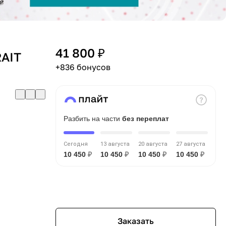
41 800 ₽
RAIT
+836 бонусов
Разбить на части
без переплат
Сегодня
13 августа
20 августа
27 августа
10 450
₽
10 450
₽
10 450
₽
10 450
₽
Заказать