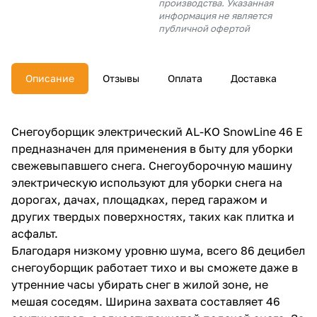
производства. Указанная
об оплате Плайтом
информация не является
публичной офертой
Описание
Отзывы
Оплата
Доставка
Остались вопросы?
25
8 800 302-02-51
plait.ru
раз в 2
Снегоуборщик электрический AL-KO SnowLine 46 E
недели
предназначен для применения в быту для уборки
свежевыпавшего снега. Снегоуборочную машину
электрическую используют для уборки снега на
дорогах, дачах, площадках, перед гаражом и
других твердых поверхностях, таких как плитка и
асфальт.
Благодаря низкому уровню шума, всего 86 децибел
снегоуборщик работает тихо и вы сможете даже в
утренние часы убирать снег в жилой зоне, не
мешая соседям. Ширина захвата составляет 46