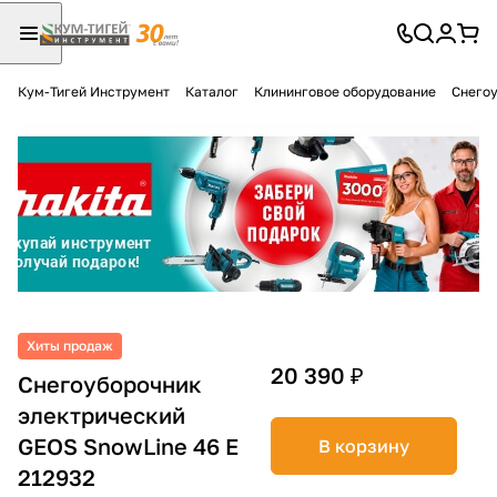
Кум-Тигей Инструмент
Каталог
Клининговое оборудование
Снего
Для клиентов всех банков
Разбейте
оплату
на части
без переплат
График платежей
Хиты продаж
20 390 ₽
Снегоуборочник
электрический
Сегодня
25
%
GEOS SnowLine 46 E
В корзину
212932