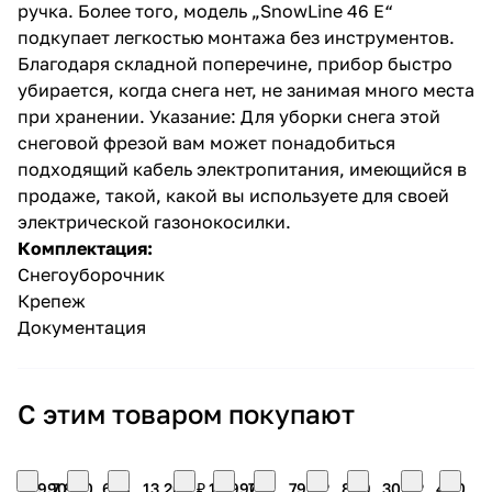
ручка. Более того, модель „SnowLine 46 E“
подкупает легкостью монтажа без инструментов.
Благодаря складной поперечине, прибор быстро
убирается, когда снега нет, не занимая много места
при хранении. Указание: Для уборки снега этой
снеговой фрезой вам может понадобиться
подходящий кабель электропитания, имеющийся в
продаже, такой, какой вы используете для своей
электрической газонокосилки.
Комплектация:
Снегоуборочник
Крепеж
Документация
С этим товаром покупают
17 990
7 990
634
13 200 ₽
15 990
760
790 ₽
869
300 ₽
490