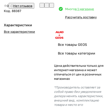
0
Нет отзывов
Добавляйте товары
Много
в 1 магазине
Код.
88387
в корзину
Рассчитать доставку
Характеристики
Оплачивайте сегодня только
Все характеристики
25
% картой любого банка
Все товары GEOS
Получайте товар
Все товары категории
выбранный способом
Цена действительна только для
интернет-магазина и может
Оставшиеся
75
% будут
отличаться от цен в розничных
списываться
с вашей карты
магазинах
по
25
%
каждые 2 недели
*Производитель оставляет за
собой право без уведомления
дилера менять характеристики,
внешний вид, комплектацию
товара и место его
Подробнее