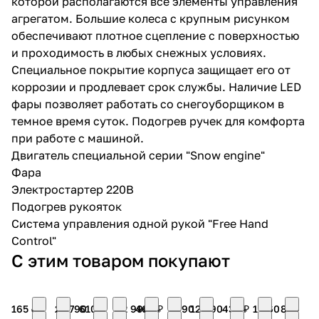
которой располагаются все элементы управления
агрегатом. Большие колеса с крупным рисунком
обеспечивают плотное сцепление с поверхностью
и проходимость в любых снежных условиях.
Специальное покрытие корпуса защищает его от
коррозии и продлевает срок службы. Наличие LED
фары позволяет работать со снегоуборщиком в
раз в 2 недели
темное время суток. Подогрев ручек для комфорта
при работе с машиной.
Двигатель специальной серии "Snow engine"
Фара
Электростартер 220В
Подогрев рукояток
Система управления одной рукой "Free Hand
Control"
С этим товаром покупают
165 ₽
22 790
610 ₽
22 990
460 ₽
7 490
12 490
430 ₽
1 060
869