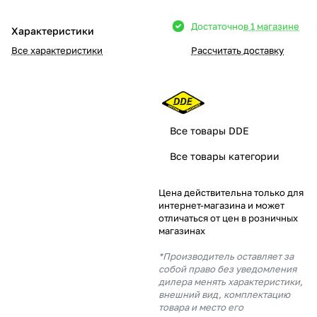
Добавляйте товары
Достаточно
в 1 магазине
Характеристики
в корзину
Все характеристики
Рассчитать доставку
Оплачивайте сегодня только
25
% картой любого банка
Все товары DDE
Получайте товар
Все товары категории
выбранный способом
Цена действительна только для
интернет-магазина и может
Оставшиеся
75
% будут
отличаться от цен в розничных
списываться
с вашей карты
магазинах
по
25
%
каждые 2 недели
*Производитель оставляет за
собой право без уведомления
дилера менять характеристики,
внешний вид, комплектацию
товара и место его
Подробнее