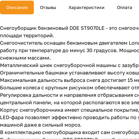
Описание
Отзывы
Характеристики
Оплата
Снегоуборщик бензиновый DDE ST9070LE - это снегоочи
площади территорий.
Снегоочиститель оснащен бензиновым двигателем Lonc
работу при температуре до минус 30 градусов. Мощност
снежными массами.
Металлический шнек снегоуборочной машины с зазубр
Ограничительные башмаки устанавливают высоту ковша,
Максимальная дальность выброса снега достигает 15 м
Большие колеса с крупным рисунком обеспечивают отл
Регулировка дальности и направления отбрасывания с
центральной панели, на которой располагаются все эл
Корпус снегоуборочника имеет специальное покрытие,
LED-фара позволяет эффективно проводить работы по у
машиной даже в сильный мороз.
В комплектацию снегоуборщика входит сам снегоуборщи