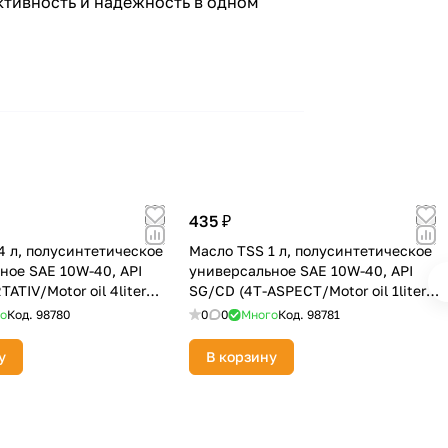
ктивность и надежность в одном
435 ₽
4 л, полусинтетическое
Масло TSS 1 л, полусинтетическое
ное SAE 10W-40, API
универсальное SAE 10W-40, API
ATIV/Motor oil 4liter
SG/CD (4T-ASPECT/Motor oil 1liter
can
о
Код.
98780
0
0
Много
Код.
98781
у
В корзину