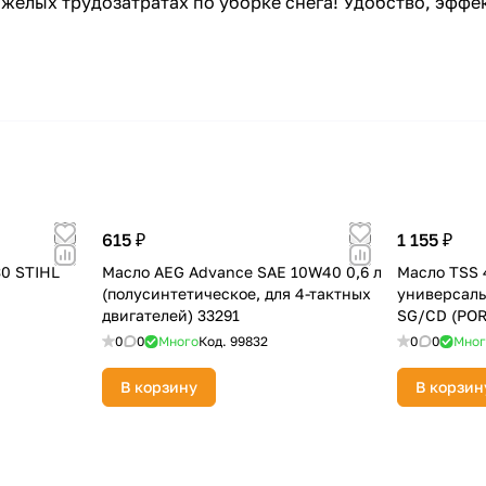
яжёлых трудозатратах по уборке снега! Удобство, эффе
615 ₽
1 155 ₽
30 STIHL
Масло AEG Advance SAE 10W40 0,6 л
Масло TSS 
(полусинтетическое, для 4-тактных
универсаль
двигателей) 33291
SG/CD (PORT
can)
0
0
Много
Код.
99832
0
0
Мног
В корзину
В корзин