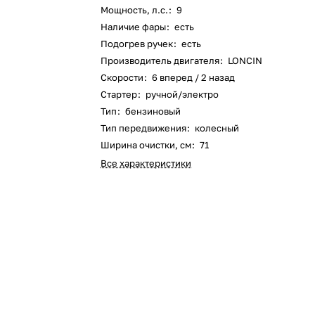
Мощность, л.с.
:
9
Оставшиеся
75
% будут
списываться
Наличие фары
:
есть
с вашей карты
по
25
%
каждые 2 недели
Подогрев ручек
:
есть
Производитель двигателя
:
LONCIN
Скорости
:
6 вперед / 2 назад
Стартер
:
ручной/электро
Тип
:
бензиновый
Подробнее
об оплате Плайтом
Тип передвижения
:
колесный
Ширина очистки, см
:
71
Все характеристики
25
раз в 2
Остались вопросы?
недели
8 800 302-02-51
plait.ru