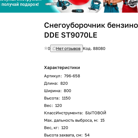
График платежей
Снегоуборочник бензин
Сегодня
DDE ST9070LE
25
%
0
Нет отзывов
Код.
88080
Характеристики
Добавляйте товары
в корзину
Артикул
:
796-658
Длина
:
820
Ширина
:
800
Оплачивайте сегодня только
Высота
:
1150
25
% картой любого банка
Вес
:
120
КлассИнструмента
:
БЫТОВОЙ
Max. дальность выброса, м
:
15
Получайте товар
выбранный способом
Вес, кг
:
120
Высота захвата, см
:
54