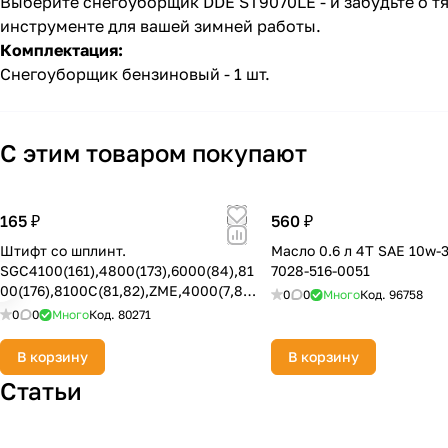
Выберите снегоуборщик DDE ST9070LE - и забудьте о т
инструменте для вашей зимней работы.
Комплектация:
Снегоуборщик бензиновый - 1 шт.
С этим товаром покупают
165 ₽
560 ₽
Штифт со шплинт.
Масло 0.6 л 4T SAE 10w-
SGC4100(161),4800(173),6000(84),81
7028-516-0051
00(176),8100С(81,82),ZME,4000(7,8),
0
0
Много
Код.
96758
4100,4800ZMD
0
0
Много
Код.
80271
В корзину
В корзину
Статьи