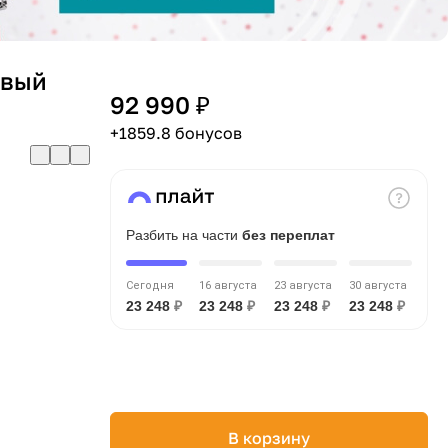
овый
92 990 ₽
+1859.8 бонусов
Разбить на части
без переплат
Сегодня
16 августа
23 августа
30 августа
23 248
₽
23 248
₽
23 248
₽
23 248
₽
В корзину