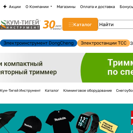
Акции
О Компании
Магазины
Оплата и доставка
Бонус
Каталог
Электроинструмент DongCheng
Электростанции TCC
З
Кум-Тигей Инструмент
Каталог
Клининговое оборудование
Снегоуб
н