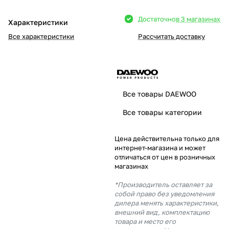
Добавляйте товары
Достаточно
в 3 магазинах
Характеристики
в корзину
Все характеристики
Рассчитать доставку
Оплачивайте сегодня только
25
% картой любого банка
Все товары DAEWOO
Получайте товар
Все товары категории
выбранный способом
Цена действительна только для
интернет-магазина и может
Оставшиеся
75
% будут
отличаться от цен в розничных
списываться
с вашей карты
магазинах
по
25
%
каждые 2 недели
*Производитель оставляет за
собой право без уведомления
дилера менять характеристики,
внешний вид, комплектацию
товара и место его
Подробнее