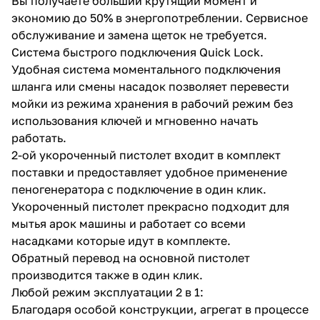
Вы получаете больший крутящий момент и
экономию до 50% в энергопотреблении. Сервисное
обслуживание и замена щеток не требуется.
Система быстрого подключения Quick Lock.
Удобная система моментального подключения
шланга или смены насадок позволяет перевести
мойки из режима хранения в рабочий режим без
раз в 2 недели
использования ключей и мгновенно начать
работать.
2-ой укороченный пистолет входит в комплект
поставки и предоставляет удобное применение
пеногенератора с подключение в один клик.
Укороченный пистолет прекрасно подходит для
мытья арок машины и работает со всеми
насадками которые идут в комплекте.
Обратный перевод на основной пистолет
производится также в один клик.
Любой режим эксплуатации 2 в 1:
Благодаря особой конструкции, агрегат в процессе