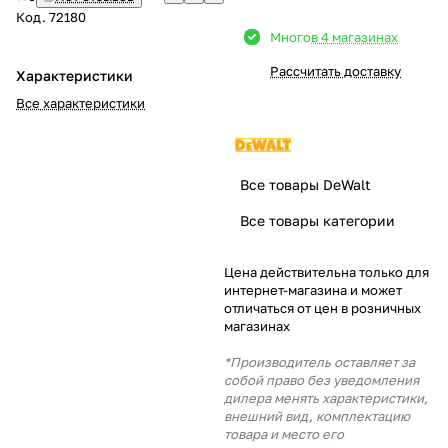
Код.
72180
Добавляйте товары
Много
в 4 магазинах
в корзину
Рассчитать доставку
Характеристики
Все характеристики
Оплачивайте сегодня только
25
% картой любого банка
Все товары DeWalt
Получайте товар
Все товары категории
выбранный способом
Цена действительна только для
интернет-магазина и может
Оставшиеся
75
% будут
отличаться от цен в розничных
списываться
с вашей карты
магазинах
по
25
%
каждые 2 недели
*Производитель оставляет за
собой право без уведомления
дилера менять характеристики,
внешний вид, комплектацию
товара и место его
Подробнее