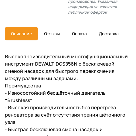
производства. Указанная
об оплате Плайтом
информация не является
публичной офертой
Описание
Отзывы
Оплата
Доставка
Остались вопросы?
25
8 800 302-02-51
plait.ru
раз в 2
Высокопроизводительный многофункциональный
недели
инструмент DEWALT DCS356N с бесключевой
сменой насадок для быстрого переключения
между различными задачами.
Преимущества
- Износостойкий бесщёточный двигатель
“Brushless”
- Высокая производительность без перегрева
реноватора за счёт отсутствия трения щёточного
узла
- Быстрая бесключевая смена насадок и