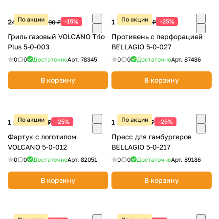
По акции
По акции
24 642 ₽
-15%
1 490 ₽
-25%
28 990 ₽
1 990 ₽
Гриль газовый VOLCANO Trio
Противень с перфорацией
Plus 5-0-003
BELLAGIO 5-0-027
0
0
Достаточно
Арт.
78345
0
0
Достаточно
Арт.
87486
В корзину
В корзину
По акции
По акции
1 190 ₽
-25%
1 120 ₽
-25%
1 590 ₽
1 490 ₽
Фартук с логотипом
Пресс для гамбургеров
VOLCANO 5-0-012
BELLAGIO 5-0-217
0
0
Достаточно
Арт.
82051
0
0
Достаточно
Арт.
89186
В корзину
В корзину