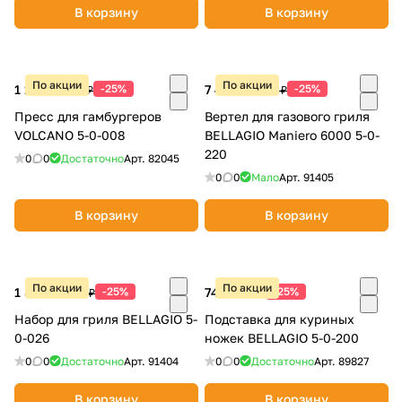
В корзину
В корзину
По акции
По акции
1 120 ₽
-25%
7 490 ₽
-25%
1 490 ₽
9 990 ₽
Пресс для гамбургеров
Вертел для газового гриля
VOLCANO 5-0-008
BELLAGIO Maniero 6000 5-0-
раз в 2 недели
220
0
0
Достаточно
Арт.
82045
0
0
Мало
Арт.
91405
В корзину
В корзину
По акции
По акции
1 870 ₽
-25%
742 ₽
-25%
2 490 ₽
990 ₽
Набор для гриля BELLAGIO 5-
Подставка для куриных
0-026
ножек BELLAGIO 5-0-200
0
0
Достаточно
Арт.
91404
0
0
Достаточно
Арт.
89827
В корзину
В корзину