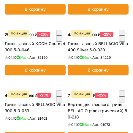
об оплате Плайтом
В корзину
В корзину
По акции
По акции
25 490 ₽
-25%
44 240 ₽
-25%
33 990 ₽
58 990 ₽
Остались вопросы?
25
8 800 302-02-51
Гриль газовый KOCH Gourmet
Гриль газовый BELLAGIO Villa
300 5-0-046
400 Silver 5-0-030
plait.ru
раз в 2
0
0
Мало
Арт.
85190
0
0
Мало
Арт.
84229
недели
В корзину
В корзину
По акции
По акции
40 490 ₽
-25%
7 490 ₽
-25%
53 990 ₽
9 990 ₽
Гриль газовый BELLAGIO Villa
Вертел для газового гриля
300 5-0-053
BELLAGIO (электрический) 5-
0-218
0
0
Мало
Арт.
91401
0
0
Мало
Арт.
91073