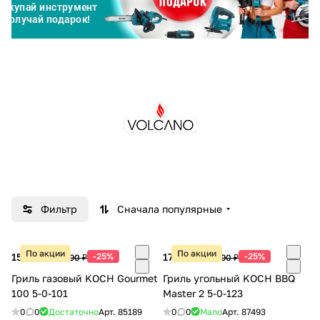
Добавляйте товары
в корзину
Оплачивайте сегодня только
25
% картой любого банка
Получайте товар
выбранный способом
Фильтр
Сначала популярные
Оставшиеся
75
% будут
списываться
с вашей карты
по
25
%
каждые 2 недели
По акции
По акции
15 740 ₽
-25%
17 990 ₽
-25%
20 990 ₽
23 990 ₽
Гриль газовый KOCH Gourmet
Гриль угольный KOCH BBQ
100 5-0-101
Master 2 5-0-123
0
0
Достаточно
Арт.
85189
0
0
Мало
Арт.
87493
Подробнее