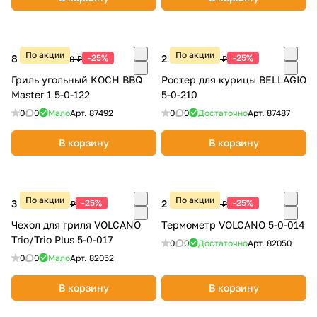
По акции
По акции
8 240 ₽
-25%
2 690 ₽
-25%
10 990 ₽
3 590 ₽
Гриль угольный KOCH BBQ
Ростер для курицы BELLAGIO
Master 1 5-0-122
5-0-210
0
0
Мало
Арт.
87492
0
0
Достаточно
Арт.
87487
В корзину
В корзину
По акции
По акции
3 740 ₽
-25%
2 990 ₽
-25%
4 990 ₽
3 990 ₽
Чехол для гриля VOLCANO
Термометр VOLCANO 5-0-014
Trio/Trio Plus 5-0-017
0
0
Достаточно
Арт.
82050
0
0
Мало
Арт.
82052
В корзину
В корзину