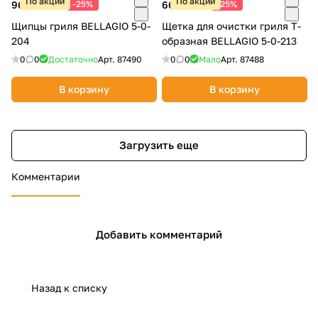
По акции
По акции
967 ₽
-25%
667 ₽
-25%
1 290 ₽
890 ₽
Щипцы гриля BELLAGIO 5-0-
Щетка для очистки гриля Т-
204
образная BELLAGIO 5-0-213
0
0
Достаточно
Арт.
87490
0
0
Мало
Арт.
87488
В корзину
В корзину
Загрузить еще
Комментарии
Добавить комментарий
Назад к списку