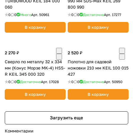
TURBOWOOD KEIL 184 000
990 мм SDS-Max KEIL 269
060
800 990
0
0
Много
Арт.
50961
0
0
Достаточно
Арт.
17277
В корзину
В корзину
2 270 ₽
2 520 ₽
Сверло по металлу 32 х 334
Полотно для садовой
мм (Конус Морзе MK-4) HSS-
ножовки 210 мм KEIL 100 015
R KEIL 345 000 320
427
0
0
Достаточно
Арт.
17028
0
0
Достаточно
Арт.
50950
В корзину
В корзину
Загрузить еще
Комментарии