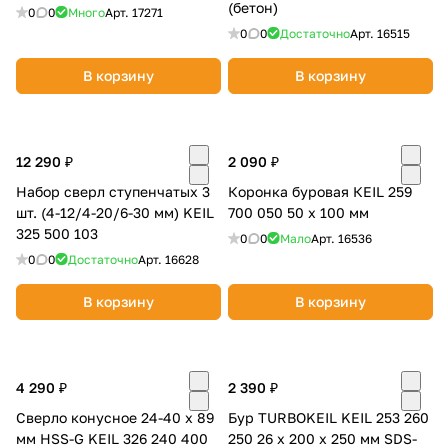
(бетон)
0
0
Много
Арт.
17271
0
0
Достаточно
Арт.
16515
В корзину
В корзину
12 290 ₽
2 090 ₽
Набор сверл ступенчатых 3
Коронка буровая КEIL 259
шт. (4-12/4-20/6-30 мм) KEIL
700 050 50 х 100 мм
325 500 103
0
0
Мало
Арт.
16536
0
0
Достаточно
Арт.
16628
В корзину
В корзину
4 290 ₽
2 390 ₽
Сверло конусное 24-40 х 89
Бур TURBOKEIL KEIL 253 260
мм HSS-G KEIL 326 240 400
250 26 х 200 х 250 мм SDS-