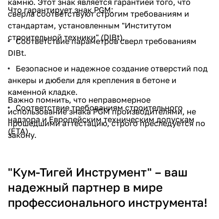
камню. Этот знак является гарантией того, что
Что гарантирует знак PGM:
сверла соответствуют строгим требованиям и
стандартам, установленным "Институтом
строительной техники" (DIBt).
Соответствие параметров сверл требованиям
DIBt.
Безопасное и надежное создание отверстий под
анкеры и дюбели для крепления в бетоне и
каменной кладке.
Важно помнить, что неправомерное
Соответствие требованиям строительного
использование знака PGM производителями, не
надзора и Европейским техническим допускам
прошедшими аттестацию, строго преследуется по
(ETA).
закону.
"Кум-Тигей Инструмент" – ваш
надежный партнер в мире
профессионального инструмента!