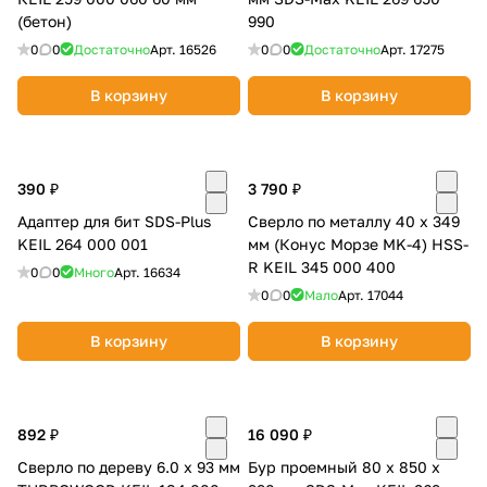
(бетон)
990
0
0
Достаточно
Арт.
16526
0
0
Достаточно
Арт.
17275
В корзину
В корзину
390 ₽
3 790 ₽
Адаптер для бит SDS-Plus
Сверло по металлу 40 х 349
KEIL 264 000 001
мм (Конус Морзе MK-4) HSS-
R KEIL 345 000 400
0
0
Много
Арт.
16634
0
0
Мало
Арт.
17044
В корзину
В корзину
892 ₽
16 090 ₽
Сверло по дереву 6.0 х 93 мм
Бур проемный 80 х 850 х