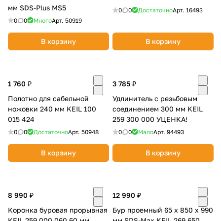
мм SDS-Plus MS5
0
0
Достаточно
Арт.
16493
0
0
Много
Арт.
50919
В корзину
В корзину
1 760 ₽
3 785 ₽
Полотно для сабельной
Удлинитель с резьбовым
ножовки 240 мм KEIL 100
соединением 300 мм KEIL
015 424
259 300 000 УЦЕНКА!
0
0
Достаточно
Арт.
50948
0
0
Мало
Арт.
94493
В корзину
В корзину
8 990 ₽
12 990 ₽
Коронка буровая прорывная
Бур проемный 65 х 850 х 990
КEIL 259 000 060 60 мм
мм SDS-Max KEIL 269 650