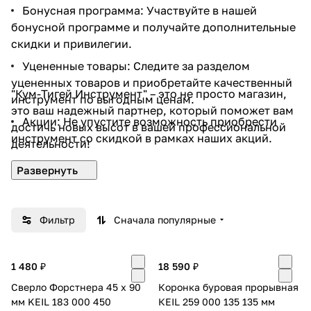
Бонусная программа: Участвуйте в нашей
бонусной программе и получайте дополнительные
скидки и привилегии.
Уцененные товары: Следите за разделом
уцененных товаров и приобретайте качественный
"Кум-Тигей Инструмент" – это не просто магазин,
инструмент по выгодным ценам.
это ваш надежный партнер, который поможет вам
Акции: Не упустите возможность приобрести
достичь новых высот в вашей профессиональной
инструмент со скидкой в рамках наших акций.
деятельности!
Фильтр
Сначала популярные
1 480 ₽
18 590 ₽
Сверло Форстнера 45 х 90
Коронка буровая прорывная
мм KEIL 183 000 450
КEIL 259 000 135 135 мм