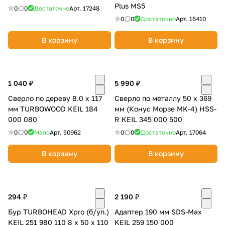
Plus MS5
0
0
Достаточно
Арт.
17248
0
0
Достаточно
Арт.
16410
В корзину
В корзину
1 040 ₽
5 990 ₽
Сверло по дереву 8.0 х 117
Сверло по металлу 50 х 369
мм TURBOWOOD KEIL 184
мм (Конус Морзе MK-4) HSS-
000 080
R KEIL 345 000 500
0
0
Мало
Арт.
50962
0
0
Достаточно
Арт.
17064
В корзину
В корзину
294 ₽
2 190 ₽
Бур TURBOHEAD Xpro (б/уп.)
Адаптер 190 мм SDS-Max
KEIL 251 980 110 8 х 50 х 110
KEIL 259 150 000