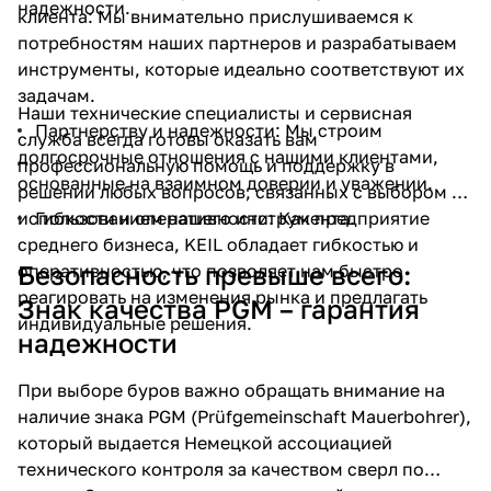
надежности.
клиента: Мы внимательно прислушиваемся к
потребностям наших партнеров и разрабатываем
инструменты, которые идеально соответствуют их
задачам.
Наши технические специалисты и сервисная
Партнерству и надежности: Мы строим
служба всегда готовы оказать вам
долгосрочные отношения с нашими клиентами,
профессиональную помощь и поддержку в
раз в 2 недели
основанные на взаимном доверии и уважении.
решении любых вопросов, связанных с выбором и
использованием нашего инструмента.
Гибкости и оперативности: Как предприятие
среднего бизнеса, KEIL обладает гибкостью и
Безопасность превыше всего:
оперативностью, что позволяет нам быстро
реагировать на изменения рынка и предлагать
Знак качества PGM – гарантия
индивидуальные решения.
надежности
При выборе буров важно обращать внимание на
наличие знака PGM (Prüfgemeinschaft Mauerbohrer),
который выдается Немецкой ассоциацией
технического контроля за качеством сверл по