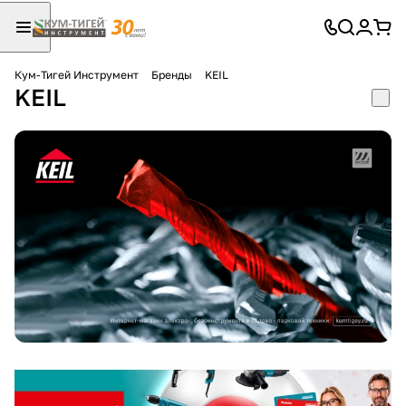
Кум-Тигей Инструмент
Бренды
KEIL
KEIL
Для клиентов всех банков
Разбейте
оплату
на части
без переплат
График платежей
Сегодня
25
%