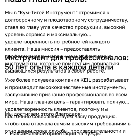
об оплате Плайтом
Мы в "Кум-Тигей Инструмент" стремимся к
долгосрочному и плодотворному сотрудничеству,
ставя во главу угла качество продукции, высокий
уровень сервиса и максимальную
Остались вопросы?
25
удовлетворенность потребностей каждого
8 800 302-02-51
клиента. Наша миссия – предоставлять
plait.ru
раз в 2
Инструмент для профессионалов:
профессионалам надежные и эффективные
недели
инструменты, которые помогут им добиваться
50 лет опыта в каждой детали
выдающихся результатов в своей работе.
Уже более полувека компания KEIL разрабатывает
и производит высококачественные инструменты,
заслужившие признание профессионалов во всем
мире. Наша главная цель – гарантировать полную
удовлетворенность клиентов, поэтому мы
Мы достигаем этого благодаря:
постоянно совершенствуем нашу продукцию,
чтобы она отвечала самым высоким требованиям в
отношении срока службы, производительности и
Максимальной ориентации на нужды