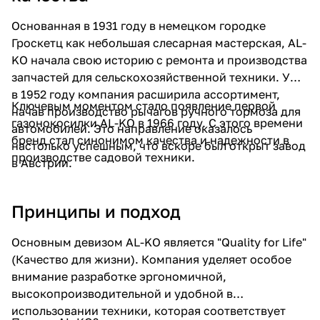
Основанная в 1931 году в немецком городке
Гроскетц как небольшая слесарная мастерская, AL-
KO начала свою историю с ремонта и производства
запчастей для сельскохозяйственной техники. Уже
в 1952 году компания расширила ассортимент,
Ключевым моментом стало появление первой
раз в 2 недели
начав производство рычагов ручного тормоза для
газонокосилки AL-KO в 1966 году. С этого времени
автомобилей. Это направление оказалось
бренд стал синонимом качества и надежности в
настолько успешным, что вскоре был открыт завод
производстве садовой техники.
в Австрии.
Принципы и подход
Основным девизом AL-KO является "Quality for Life"
(Качество для жизни). Компания уделяет особое
внимание разработке эргономичной,
высокопроизводительной и удобной в
использовании техники, которая соответствует