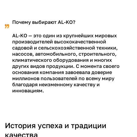
об оплате Плайтом
Почему выбирают AL-KO?
AL-KO — это один из крупнейших мировых
Остались вопросы?
25
производителей высококачественной
8 800 302-02-51
садовой и сельскохозяйственной техники,
plait.ru
насосов, автомобильного, строительного,
раз в 2
климатического оборудования и многих
недели
других видов продукции. С момента своего
основания компания завоевала доверие
миллионов пользователей по всему миру
благодаря неизменному качеству и
инновациям.
История успеха и традиции
качества