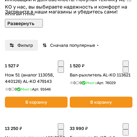
KO у нас, вы выбираете надежность и комфорт на
Загляните в наши магазины и убедитесь сами!
долгие годы.
Фильтр
Сначала популярные
1 527 ₽
1 520 ₽
Нож 51 (аналог 113058,
Вал-рыхлитель AL-KO 113621
440126) AL-KO 479143
0
0
Много
Арт.
76029
0
0
Много
Арт.
91646
В корзину
В корзину
13 250 ₽
33 990 ₽