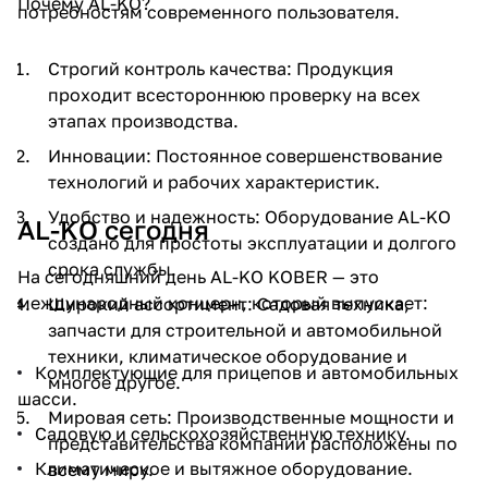
Почему AL-KO?
потребностям современного пользователя.
Строгий контроль качества: Продукция
проходит всестороннюю проверку на всех
этапах производства.
Инновации: Постоянное совершенствование
технологий и рабочих характеристик.
Удобство и надежность: Оборудование AL-KO
AL-KO сегодня
создано для простоты эксплуатации и долгого
срока службы.
На сегодняшний день AL-KO KOBER — это
международный концерн, который выпускает:
Широкий ассортимент: Садовая техника,
запчасти для строительной и автомобильной
техники, климатическое оборудование и
Комплектующие для прицепов и автомобильных
многое другое.
шасси.
Мировая сеть: Производственные мощности и
Садовую и сельскохозяйственную технику.
представительства компании расположены по
Климатическое и вытяжное оборудование.
всему миру.