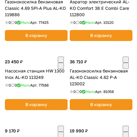
Газонокосилка бензиновая
Аэратор электрический AL-
Classic 4.69 SPI-A Plus AL-KO
KO Comfort 38 E Combi Care
119886
112800
0
0
Мало
Арт.
77425
0
0
Мало
Арт.
10120
В корзину
В корзину
23 450 ₽
36 710 ₽
Насосная станция HW 1300
Газонокосилка бензиновая
Inox AL-KO 113249
AL-KO Classic 4.62 P-A
123002
0
0
Мало
Арт.
77588
0
0
Мало
Арт.
81058
В корзину
В корзину
9 170 ₽
19 990 ₽