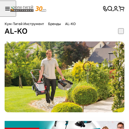
Кум-Тигей Инструмент
Бренды
AL-KO
AL-KO
Для клиентов всех банков
Разбейте
оплату
на части
без переплат
График платежей
Сегодня
25
%