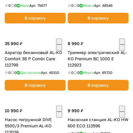
0
0
Мало
Арт.
75677
0
0
Много
Арт.
48546
В корзину
В корзину
35 990 ₽
8 990 ₽
Аэратор бензиновый AL-KO
Триммер электрический AL-
Comfort 38 P Combi Care
KO Premium BC 1000 E
112799
112923
0
0
Достаточно
Арт.
40310
0
0
Много
Арт.
85720
В корзину
В корзину
10 990 ₽
9 990 ₽
Насос погружной DIVE
Насосная станция AL-KO HW
5500/3 Premium AL-KO
600 ECO 113596
113036