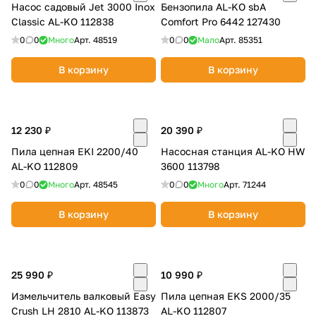
Насос садовый Jet 3000 Inox
Бензопила AL-KO sbA
Classic AL-KO 112838
Comfort Pro 6442 127430
0
0
Много
Арт.
48519
0
0
Мало
Арт.
85351
В корзину
В корзину
12 230 ₽
20 390 ₽
Пила цепная EKI 2200/40
Насосная станция AL-KO HW
AL-KO 112809
3600 113798
0
0
Много
Арт.
48545
0
0
Много
Арт.
71244
В корзину
В корзину
25 990 ₽
10 990 ₽
Измельчитель валковый Easy
Пила цепная EKS 2000/35
Crush LH 2810 AL-KO 113873
AL-KO 112807