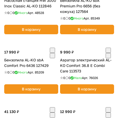
Насосная станция HW 3000
Бензопила AL-KO sbA
Inox Classic AL-KO 112846
Premium Pro 6656 (без
кожуха) 127564
0
0
Много
Арт.
48528
0
0
Много
Арт.
85349
В корзину
В корзину
17 990 ₽
9 990 ₽
Бензопила AL-KO sbA
Аэратор электрический AL-
Comfort Pro 6436 127429
KO Comfort 36.8 E Combi
Care 113573
0
0
Много
Арт.
85209
0
0
Мало
Арт.
76026
В корзину
В корзину
41 130 ₽
12 990 ₽