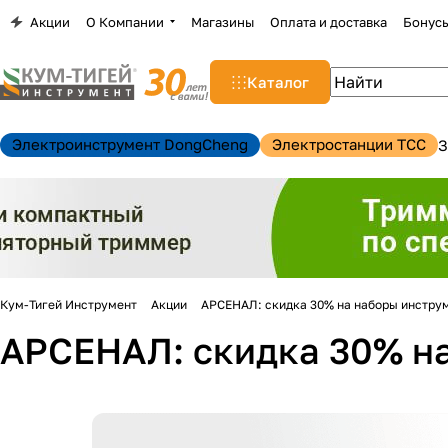
Акции
О Компании
Магазины
Оплата и доставка
Бонус
Каталог
Электроинструмент DongCheng
Электростанции TCC
З
Кум-Тигей Инструмент
Акции
АРСЕНАЛ: скидка 30% на наборы инстру
АРСЕНАЛ: скидка 30% н
н