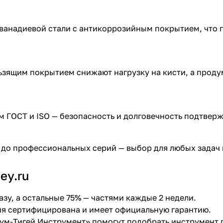
ванадиевой стали с антикоррозийным покрытием, что г
ьзящим покрытием снижают нагрузку на кисти, а прод
раз в 2 недели
м ГОСТ и ISO — безопасность и долговечность подтве
до профессиональных серий — выбор для любых задач 
ey.ru
азу, а остальные 75% — частями каждые 2 недели.
ция сертифицирована и имеет официальную гарантию.
ум-Тигей Инструмент» помогут подобрать инструмент п