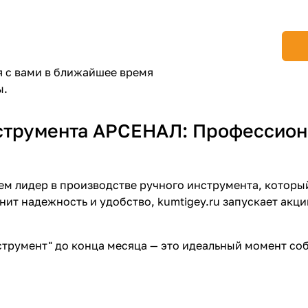
Получайте товар
выбранный способом
Оставшиеся
75
% будут
списываться
я с вами в ближайшее время
с вашей карты
по
25
%
каждые 2 недели
ы.
струмента АРСЕНАЛ: Профессион
Подробнее
об оплате Плайтом
м лидер в производстве ручного инструмента, который
нит надежность и удобство, kumtigey.ru запускает акц
25
раз в 2
струмент" до конца месяца — это идеальный момент со
Остались вопросы?
недели
8 800 302-02-51
plait.ru