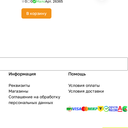
0
0
Мало
Арт.
26365
0
0
Дост
В корзину
В корзи
Информация
Помощь
Реквизиты
Условия оплаты
Магазины
Условия доставки
Соглашение на обработку
персональных данных