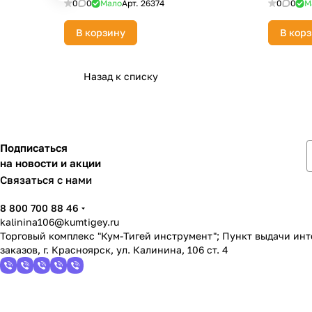
0
0
Мало
Арт.
26374
0
0
М
В корзину
В кор
Назад к списку
Подписаться
на новости и акции
Связаться с нами
8 800 700 88 46
kalinina106@kumtigey.ru
Торговый комплекс "Кум-Тигей инструмент"; Пункт выдачи ин
заказов, г. Красноярск, ул. Калинина, 106 ст. 4