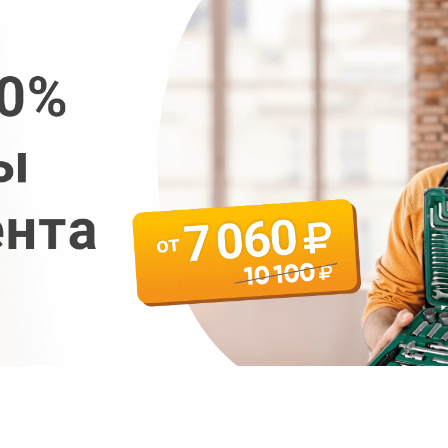
График платежей
Сегодня
25
%
Добавляйте товары
в корзину
Оплачивайте сегодня только
25
% картой любого банка