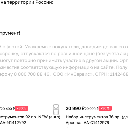
 на территории России:
струмент!
й офертой. Уважаемые покупатели, доводим до вашего 
ссрочку, отпускаются по розничной цене (без учёта ак
могут повторно принимать участие в другой акции. Орг
 разместив соответствующую информацию
на сайте.
Получ
ефону 8 800 700 88 46. ООО «ИнСервис», ОГРН: 11424680
₽
20 990 ₽
-30%
-30%
20 490 ₽
29 990 ₽
струментов 92 пр. NEW (auto)
Набор инструментов 76 пр. (дл
 АА-М1412У92
Арсенал AA-C1412P76