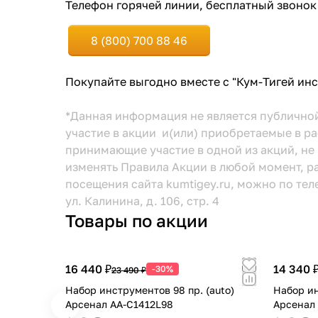
Телефон горячей линии, бесплатный звонок
8 (800) 700 88 46
Покупайте выгодно вместе с "Кум-Тигей ин
*Данная информация не является публично
участие в акции и(или) приобретаемые в ра
принимающие участие в одной из акций, не 
изменять Правила Акции в любой момент,
посещения сайта kumtigey.ru, можно по тел
ул. Калинина, д. 106, стр. 4
Товары по акции
16 440 ₽
14 340 
-30%
23 490 ₽
Набор инструментов 98 пр. (auto)
Набор ин
Арсенал AA-C1412L98
Арсенал