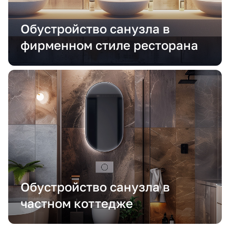
об оплате Плайтом
Обустройство санузла в
фирменном стиле ресторана
Остались вопросы?
25
8 800 302-02-51
plait.ru
раз в 2
недели
Обустройство санузла в
частном коттедже