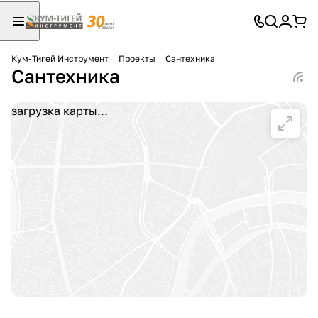
Кум-Тигей Инструмент
Проекты
Сантехника
Сантехника
Для клиентов всех банков
Разбейте
загрузка карты...
оплату
на части
без переплат
График платежей
Сегодня
25
%