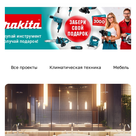
Добавляйте товары
в корзину
Оплачивайте сегодня только
25
% картой любого банка
Получайте товар
Все проекты
Климатическая техника
Мебель
выбранный способом
Оставшиеся
75
% будут
списываться
с вашей карты
по
25
%
каждые 2 недели
Подробнее