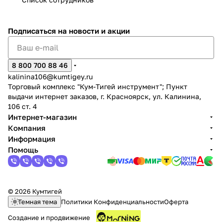
об оплате Плайтом
Подписаться
на новости и акции
Остались вопросы?
25
8 800 700 88 46
8 800 302-02-51
kalinina106@kumtigey.ru
plait.ru
Торговый комплекс "Кум-Тигей инструмент"; Пункт
раз в 2
выдачи интернет заказов, г. Красноярск, ул. Калинина,
недели
106 ст. 4
Интернет-магазин
Компания
Информация
Помощь
© 2026 Кумтигей
Темная тема
Политики Конфиденциальности
Оферта
Создание и продвижение