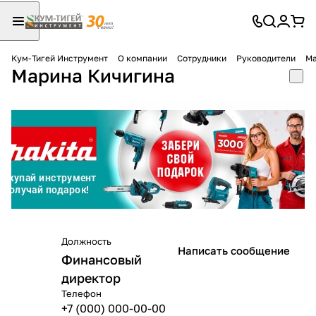
Кум-Тигей Инструмент
О компании
Сотрудники
Руководители
Ма
Марина Кичигина
Для клиентов всех банков
Разбейте
оплату
на части
без переплат
График платежей
Должность
Написать сообщение
Финансовый
Сегодня
25
%
директор
Телефон
+7 (000) 000-00-00