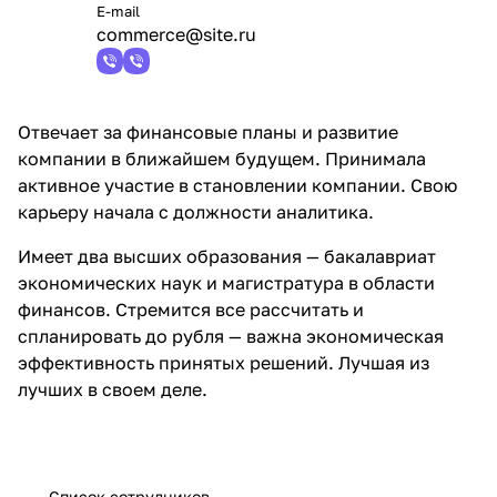
E-mail
commerce@site.ru
Добавляйте товары
в корзину
Отвечает за финансовые планы и развитие
Оплачивайте сегодня только
компании в ближайшем будущем. Принимала
25
% картой любого банка
активное участие в становлении компании. Свою
карьеру начала с должности аналитика.
Получайте товар
Имеет два высших образования — бакалавриат
выбранный способом
экономических наук и магистратура в области
финансов. Стремится все рассчитать и
Оставшиеся
75
% будут
спланировать до рубля — важна экономическая
списываться
с вашей карты
эффективность принятых решений. Лучшая из
по
25
%
каждые 2 недели
лучших в своем деле.
Подробнее
Список сотрудников