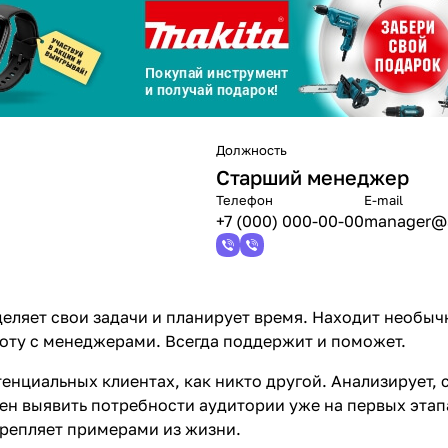
Сегодня
25
%
Должность
Добавляйте товары
в корзину
Старший менеджер
Телефон
E-mail
+7 (000) 000-00-00
manager@s
Оплачивайте сегодня только
25
% картой любого банка
еляет свои задачи и планирует время. Находит необыч
боту с менеджерами. Всегда поддержит и поможет.
Получайте товар
выбранный способом
тенциальных клиентах, как никто другой. Анализирует,
ен выявить потребности аудитории уже на первых этап
Оставшиеся
75
% будут
списываться
репляет примерами из жизни.
с вашей карты
по
25
%
каждые 2 недели