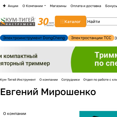
Акции
О Компании
Магазины
Оплата и доставка
Бонус
Каталог
Электроинструмент DongCheng
Электростанции TCC
З
Кум-Тигей Инструмент
О компании
Сотрудники
Отдел по работе с кл
н
Евгений Мирошенко
О компании