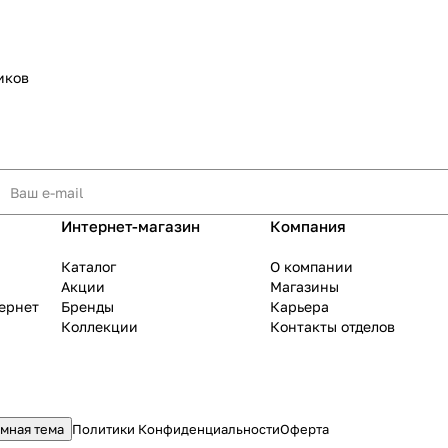
иков
Подробнее
об оплате Плайтом
25
Интернет-магазин
Компания
раз в 2
Остались вопросы?
недели
Каталог
О компании
8 800 302-02-51
Акции
Магазины
тернет
Бренды
Карьера
plait.ru
Коллекции
Контакты отделов
мная тема
Политики Конфиденциальности
Оферта