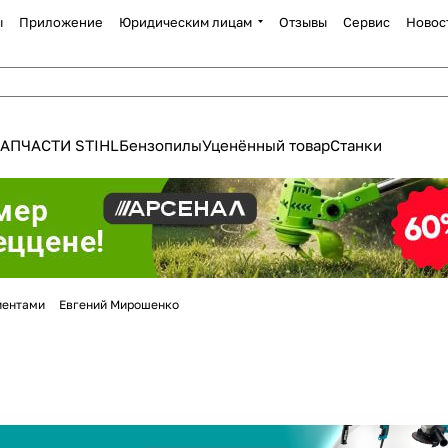
ы
Приложение
Юридическим лицам
Отзывы
Сервис
Новос
АПЧАСТИ STIHL
Бензопилы
Уценённый товар
Станки
Для клиентов всех банков
Разбейте
оплату
иентами
Евгений Мирошенко
а части
без переплат
График платежей