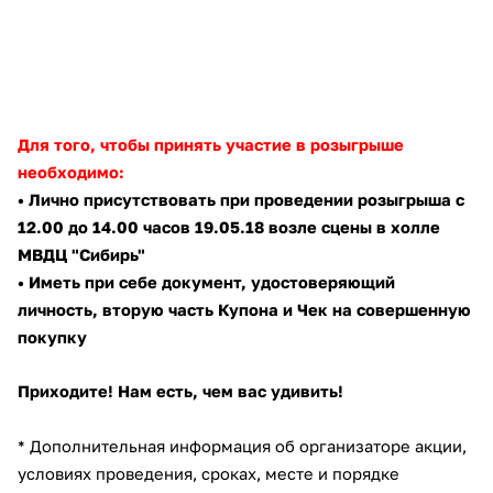
об оплате Плайтом
Остались вопросы?
25
Для того, чтобы принять участие в розыгрыше
8 800 302-02-51
необходимо:
plait.ru
раз в 2
• Лично присутствовать при проведении розыгрыша с
недели
12.00 до 14.00 часов 19.05.18 возле сцены в холле
МВДЦ "Сибирь"
• Иметь при себе документ, удостоверяющий
личность, вторую часть Купона и Чек на совершенную
покупку
Приходите! Нам есть, чем вас удивить!
* Дополнительная информация об организаторе акции,
условиях проведения, сроках, месте и порядке