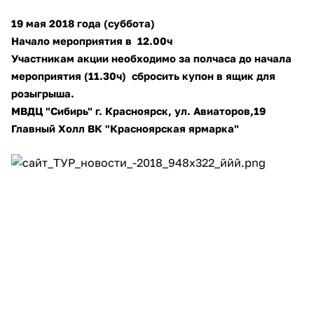
Добавляйте товары
19 мая 2018 года (суббота)
в корзину
Начало мероприятия в 12.00ч
Участникам акции необходимо за полчаса до начала
мероприятия (11.30ч) сбросить купон в ящик для
Оплачивайте сегодня только
розыгрыша.
25
% картой любого банка
МВДЦ "Сибирь" г. Красноярск, ул. Авиаторов,19
Главный Холл ВК "Красноярская ярмарка"
Получайте товар
выбранный способом
Оставшиеся
75
% будут
списываться
с вашей карты
по
25
%
каждые 2 недели
Подробнее