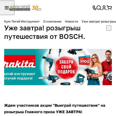
Кум-Тигей Инструмент
О компании
Новости
Уже завтра! розыгры
Уже завтра! розыгрыш
Для клиентов всех банков
путешествия от BOSCH.
Разбейте
оплату
на части
без переплат
График платежей
Сегодня
25
%
Ждем участников акции "Выиграй путешествие" на
розыгрыш Главного приза УЖЕ ЗАВТРА!