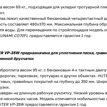
а весом 69 кг., подходящая для укладки тротуарной пл
от.
тва лежит качественный бензиновый четырехтактный дв
сть составляет 480х370 мм. Максимальная глубина обр
ля воды. Для перемещения по стройплощадке модель 
UNAMI CO70FL предоставляется гарантия 1 год.
раз в 2 недели
R VP-35W
предназначена для уплотнения песка, грави
менной брусчатки
броплита весом 95 кг. с бензиновым 4-х тактным двига
дорогах, парковках, тротуарах и других объектах. HU
товых, гравийных покрытий на глубину до 350 мм. Шир
узки.
ыведен на длинную рабочую рукоятку. Низкий уровень
ие нескольких часов. Модель отличается мобильностью з
TER VP-35W предоставляется гарантия 1 год.