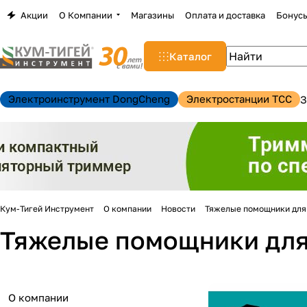
Акции
О Компании
Магазины
Оплата и доставка
Бонус
Каталог
Электроинструмент DongCheng
Электростанции TCC
З
Кум-Тигей Инструмент
О компании
Новости
Тяжелые помощники для
Тяжелые помощники для
н
О компании