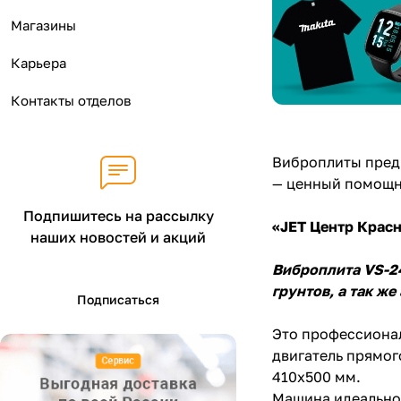
Магазины
Карьера
Контакты отделов
Виброплиты предн
— ценный помощн
Подпишитесь на рассылку
«JET Центр Крас
наших новостей и акций
Виброплита
VS-2
грунтов, а так ж
Подписаться
Это профессионал
двигатель прямог
410x500 мм.
Машина идеально 