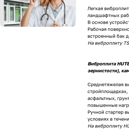
Легкая виброплит
ландшафтных раб
В основе устройс
Рабочая поверхно
встроенный бак д
На виброплиту TS
Виброплита
HUTE
зернистости), ка
Среднетяжелая ви
стройплощадках, 
асфальтных, грун
повышенные нагр
Ручной стартер в
условиях в течен
На виброплиту HU