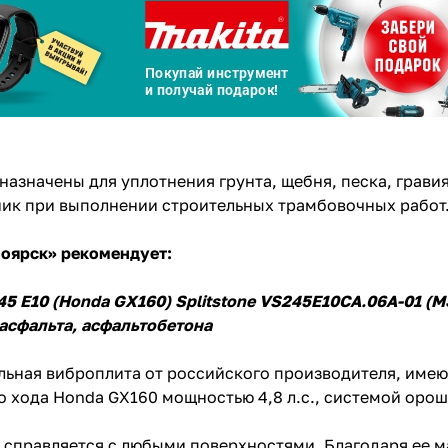
График платежей
Сегодня
25
%
азначены для уплотнения грунта, щебня, песка, гравия
ик при выполнении строительных трамбовочных работ
Добавляйте товары
в корзину
ноярск» рекомендует:
45 E10 (Honda GX160) Splitstone VS245E10CA.06A-01 (М
Оплачивайте сегодня только
е асфальта, асфальтобетона
25
% картой любого банка
ьная виброплита от российского производителя, имею
о хода Honda GX160 мощностью 4,8 л.с., системой оро
Получайте товар
выбранный способом
справляется с любыми поверхностями. Благодаря ее м