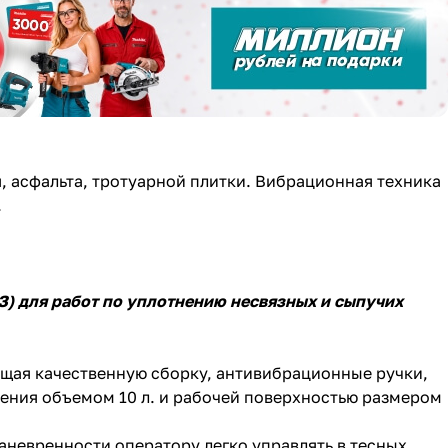
, асфальта, тротуарной плитки. Вибрационная техника
.
З)
для работ по уплотнению несвязных и сыпучих
щая качественную сборку, антивибрационные ручки,
шения объемом 10 л. и рабочей поверхностью размером
аневренности оператору легко управлять в тесных