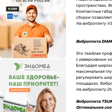
пространствах. В
Компактные габар
сборки позволяет
На виброплиту VS
Виброплита
DIAM
Это тяжёлая проф
с реверсивным х
Благодаря широко
максимальная глу
регулировать шир
площадках. Вибро
На виброплиту DI
Виброплита
TSUN
Оптимальное соо