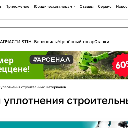
ы
Приложение
Юридическим лицам
Отзывы
Сервис
Новос
АПЧАСТИ STIHL
Бензопилы
Уценённый товар
Станки
Для клиентов всех банков
 уплотнения строительных материалов
 уплотнения строительн
Разбейте
оплату
а части
без переплат