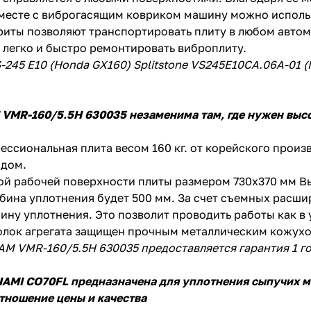
месте с виброгасящим ковриком машину можно использ
Оставшиеся
75
% будут
списываться
иты позволяют транспортировать плиту в любом автом
с вашей карты
по
25
%
каждые 2 недели
 легко и быстро ремонтировать виброплиту.
-245 E10 (Honda GX160) Splitstone VS245E10CA.06A-01 (
 VMR-160/5.5H 630035
незаменима там, где нужен выс
Подробнее
об оплате Плайтом
ессиональная плита весом 160 кг. от корейского прои
одом.
й рабочей поверхности плиты размером 730х370 мм Вы 
25
бина уплотнения будет 500 мм. За счет съемных расш
раз в 2
ину уплотнения. Это позволит проводить работы как в 
Остались вопросы?
недели
лок агрегата защищен прочным металлическим кожухом
8 800 302-02-51
AM VMR-160/5.5H 630035 предоставляется гарантия 1 го
plait.ru
AMI CO70FL
предназначена для уплотнения сыпучих ма
тношение цены и качества