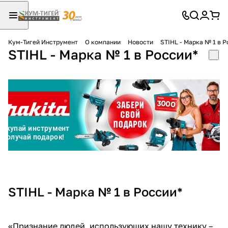
Кум-Тигей Инструмент
О компании
Новости
STIHL - Марка № 1 в Р
STIHL - Марка № 1 в России*
Для клиентов всех банков
Разбейте
оплату
на части
без переплат
График платежей
STIHL - Марка № 1 в России*
Сегодня
25
%
«Признание людей, использующих нашу технику –