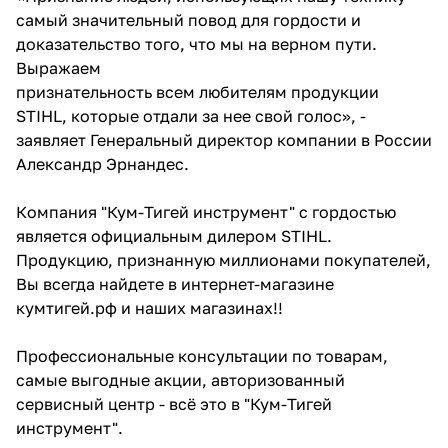
самый значительный повод для гордости и
Добавляйте товары
доказательство того, что мы на верном пути.
в корзину
Выражаем
признательность всем любителям продукции
STIHL, которые отдали за нее свой голос», -
Оплачивайте сегодня только
заявляет Генеральный директор компании в России
25
% картой любого банка
Александр Эрнандес.
Компания "Кум-Тигей инструмент" с гордостью
Получайте товар
является официальным дилером STIHL.
выбранный способом
Продукцию, признанную миллионами покупателей,
Вы всегда найдете в интернет-магазине
Оставшиеся
75
% будут
кумтигей.рф и наших магазинах!!
списываться
с вашей карты
по
25
%
каждые 2 недели
Профессиональные консультации по товарам,
самые выгодные акции, авторизованный
сервисный центр - всё это в "Кум-Тигей
инструмент".
Подробнее