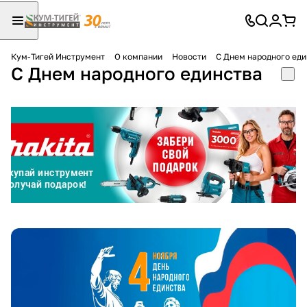
Кум-Тигей Инструмент
О компании
Новости
С Днем народного еди
С Днем народного единства
Для клиентов всех банков
Разбейте
оплату
на части
без переплат
График платежей
Сегодня
25
%