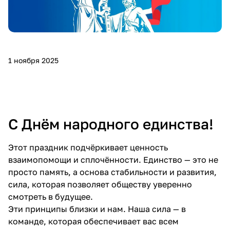
Добавляйте товары
в корзину
1 ноября 2025
Оплачивайте сегодня только
25
% картой любого банка
Получайте товар
С Днём народного единства!
выбранный способом
Этот праздник подчёркивает ценность
Оставшиеся
75
% будут
взаимопомощи и сплочённости. Единство — это не
списываться
с вашей карты
просто память, а основа стабильности и развития,
по
25
%
каждые 2 недели
сила, которая позволяет обществу уверенно
смотреть в будущее.
Эти принципы близки и нам. Наша сила — в
команде, которая обеспечивает вас всем
Подробнее