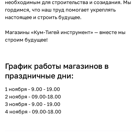
необходимым для строительства и созидания. Мы
об оплате Плайтом
гордимся, что наш труд помогает укреплять
настоящее и строить будущее.
Магазины «Кум-Тигей инструмент» — вместе мы
Остались вопросы?
строим будущее!
25
8 800 302-02-51
plait.ru
раз в 2
недели
График работы магазинов в
праздничные дни:
1 ноября - 9.00 - 19.00
2 ноября - 09.00-18.00
3 ноября - 9.00 - 19.00
4 ноября - 09.00-18.00