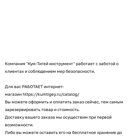
Добавляйте товары
в корзину
Оплачивайте сегодня только
25
% картой любого банка
Компания "Кум-Тигей инструмент" работает с заботой о
Получайте товар
клиентах и соблюдением мер безопасности.
выбранный способом
Для вас
РАБОТАЕТ интернет-
Оставшиеся
75
% будут
магазин
https://kumtigey.ru/catalog/
списываться
с вашей карты
Вы можете оформить и оплатить заказ сейчас, тем самым
по
25
%
каждые 2 недели
зарезервировать товар и стоимость.
Доставку вашего заказа мы осуществим при первой
возможности.
Либо вы можете оставить его на бесплатное хранение до
Подробнее