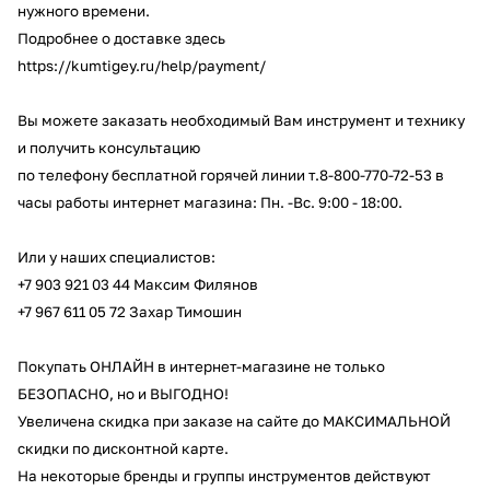
нужного времени.
об оплате Плайтом
Подробнее о доставке здесь
https://kumtigey.ru/help/payment/
Вы можете заказать необходимый Вам инструмент и технику
Остались вопросы?
25
и получить консультацию
8 800 302-02-51
по телефону бесплатной горячей линии
т.8-800-770-72-53
в
plait.ru
раз в 2
часы работы интернет магазина: Пн. -Вс. 9:00 - 18:00.
недели
Или у наших специалистов:
+7 903 921 03 44
Максим Филянов
+7 967 611 05 72
Захар Тимошин
Покупать ОНЛАЙН в интернет-магазине не только
БЕЗОПАСНО, но и
ВЫГОДНО
!
Увеличена скидка
при заказе на сайте до МАКСИМАЛЬНОЙ
скидки по дисконтной карте.
На некоторые бренды и группы инструментов действуют