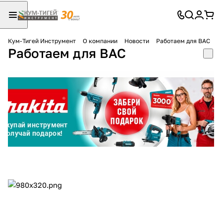
Кум-Тигей Инструмент
О компании
Новости
Работаем для ВАС
Работаем для ВАС
Для клиентов всех банков
Разбейте
оплату
на части
без переплат
График платежей
Сегодня
25
%