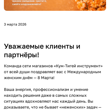
Добавляйте товары
в корзину
3 марта 2026
Оплачивайте сегодня только
25
% картой любого банка
Уважаемые клиенты и
Получайте товар
партнёры!
выбранный способом
Команда сети магазинов «Кум-Тигей инструмент»
от всей души поздравляет вас с Международным
Оставшиеся
75
% будут
женским днём — 8 Марта!
списываться
с вашей карты
по
25
%
каждые 2 недели
Ваша энергия, профессионализм и умение
находить решения даже в самых сложных
ситуациях вдохновляют нас каждый день. Вы
доказываете, что не бывает «неженских» задач —
Подробнее