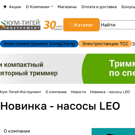
Акции
О Компании
Магазины
Оплата и доставка
Бонус
Каталог
Электроинструмент DongCheng
Электростанции TCC
З
Кум-Тигей Инструмент
О компании
Новости
Новинка - насосы LEO
Новинка - насосы LEO
О компании