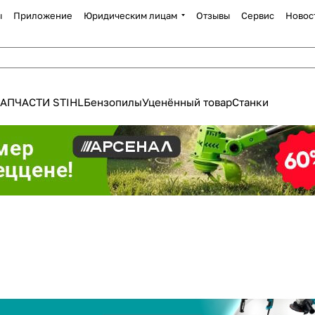
ы
Приложение
Юридическим лицам
Отзывы
Сервис
Новос
АПЧАСТИ STIHL
Бензопилы
Уценённый товар
Станки
Для клиентов всех банков
Разбейте
оплату