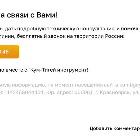
а связи с Вами!
ы дать подробную техническую консультацию и помочь
линии, бесплатный звонок на территории России:
8 46
о вместе с "Кум-Тигей инструмент!
ьную информацию, на момент посещения сайта kumtigey
 1142468044454. Юр. адрес: 660061, г. Красноярск, ул. 
Добавить комментар