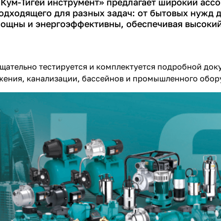
Кум-Тигей инструмент» предлагает
широкий ассо
plait.ru
одходящего для разных задач: от бытовых нужд
ощны и энергоэффективны, обеспечивая высокий
щательно тестируется и комплектуется подробной доку
жения, канализации, бассейнов и промышленного обор
раз в 2 недели