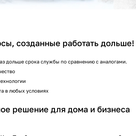
Получайте товар
выбранный способом
Оставшиеся
75
% будут
списываться
с вашей карты
по
25
%
каждые 2 недели
осы, созданные работать дольше!
раз дольше срока службы по сравнению с аналогами.
чество
Подробнее
об оплате Плайтом
технологии
а в любых условиях
25
ое решение для дома и бизнеса
раз в 2
Остались вопросы?
недели
8 800 302-02-51