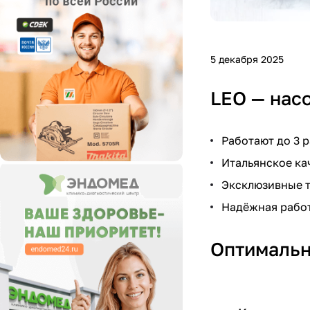
5 декабря 2025
LEO — нас
Работают до 3 
Итальянское ка
Эксклюзивные 
Надёжная работ
Оптимальн