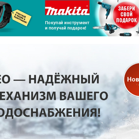
а части
без переплат
График платежей
Сегодня
25
%
Добавляйте товары
в корзину
Оплачивайте сегодня только
25
% картой любого банка