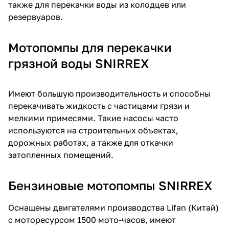
также для перекачки воды из колодцев или
об оплате Плайтом
резервуаров.
Мотопомпы для перекачки
грязной воды SNIRREX
Остались вопросы?
25
8 800 302-02-51
plait.ru
раз в 2
Имеют большую производительность и способны
недели
перекачивать жидкость с частицами грязи и
мелкими примесями. Такие насосы часто
используются на строительных объектах,
дорожных работах, а также для откачки
затопленных помещений.
Бензиновые мотопомпы SNIRREX
Оснащены двигателями производства Lifan (Китай)
с моторесурсом 1500 мото-часов, имеют