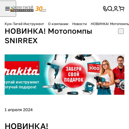
Кум-Тигей Инструмент
О компании
Новости
НОВИНКА! Мотопомпы
НОВИНКА! Мотопомпы
Для клиентов всех банков
SNIRREX
Разбейте
оплату
на части
без переплат
График платежей
Сегодня
1 апреля 2024
25
%
НОВИНКА!