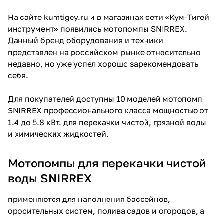
Добавляйте товары
На сайте kumtigey.ru и в магазинах сети «Кум-Тигей
в корзину
инструмент» появились мотопомпы SNIRREX.
Данный бренд оборудования и техники
представлен на российском рынке относительно
Оплачивайте сегодня только
недавно, но уже успел хорошо зарекомендовать
25
% картой любого банка
себя.
Для покупателей доступны 10 моделей мотопомп
Получайте товар
SNIRREX профессионального класса мощностью от
выбранный способом
1.4 до 5.8 кВт. для перекачки чистой, грязной воды
и химических жидкостей.
Оставшиеся
75
% будут
списываться
с вашей карты
Мотопомпы для перекачки чистой
по
25
%
каждые 2 недели
воды SNIRREX
применяются для наполнения бассейнов,
оросительных систем, полива садов и огородов, а
Подробнее