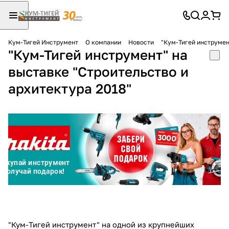
Кум-Тигей Инструмент
О компании
Новости
"Кум-Тигей инструмен
"Кум-Тигей инструмент" на
Для клиентов всех банков
выставке "Строительство и
Разбейте
архитектура 2018"
оплату
на части
без переплат
График платежей
Сегодня
25
%
"Кум-Тигей инструмент" на одной из крупнейших