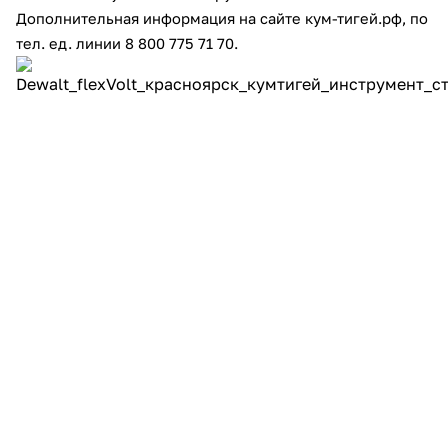
Дополнительная информация на сайте кум-тигей.рф, по
об оплате Плайтом
тел. ед. линии 8 800 775 71 70.
Осталис
8 800 
pl