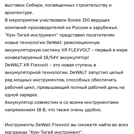
выставок Сибири, посвященных строительству и
Добавляйте товары
архитектуре.
в корзину
В мероприятии участвовали более 150 ведущих
компаний-производителей из России и зарубежья.
"Кум-Тигей инструмент" представил посетителям
Оплачивайте сегодня только
новые технологии DeWalt: революционную
25
% картой любого банка
аккумуляторную систему XR FLEXVOLT – первый в мире
конвертируемый 18/54V аккумулятор!
Получайте товар
DeWALT XR Flexvolt – это новая ступень в
выбранный способом
аккумуляторной технологии. DeWALT запустил целый
ряд мощных инструментов, способных обеспечить
рабочий цикл, превышающий полный рабочий день на
Оставшиеся
75
% будут
одной зарядке.
списываться
с вашей карты
Аккумулятор совместим и со всеми инструментами
по
25
%
каждые 2 недели
напряжением 18 В, что также очень удобно.
Инструменты DeWalt Flexvolt вы сможете найти во всех
магазинах "Кум-Тигей инструмент".
Подробнее