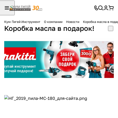
Кум-Тигей Инструмент
О компании
Новости
Коробка масла в пода
Коробка масла в подарок!
Для клиентов всех банков
Разбейте
оплату
на части
без переплат
График платежей
Сегодня
25
%