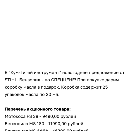
Добавляйте товары
в корзину
Оплачивайте сегодня только
25
% картой любого банка
Получайте товар
выбранный способом
В "Кум-Тигей инструмент" новогоднее предложение от
STIHL. Бензопилы по СПЕЦЦЕНЕ! При покупке дарим
коробку масла в подарок. Коробка содержит 25
Оставшиеся
75
% будут
упаковок масла по 20 мл.
списываться
с вашей карты
по
25
%
каждые 2 недели
Перечень акционного товара:
Мотокоса FS 38 - 9490,00 рублей
Бензопила MS 180 - 11990,00 рублей
Подробнее
Бензопила MS 441W - 46390,00 рублей