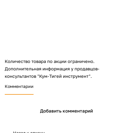
об оплате Плайтом
Остались вопросы?
25
8 800 302-02-51
plait.ru
раз в 2
недели
Количество товара по акции ограничено.
Дополнительная информация у продавцов-
консультантов "Кум-Тигей инструмент".
Комментарии
Добавить комментарий
Назад к списку