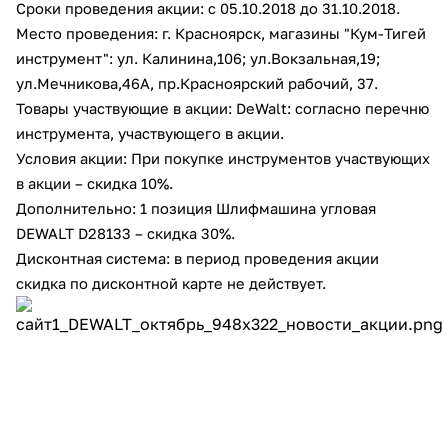
Сроки проведения акции: с 05.10.2018 до 31.10.2018.
Добавляйте товары
Место проведения: г. Красноярск, магазины "Кум-Тигей
в корзину
инструмент": ул. Калинина,106; ул.Вокзальная,19;
ул.Мечникова,46А, пр.Красноярский рабочий, 37.
Товары участвующие в акции: DeWalt: согласно перечню
Оплачивайте сегодня только
инструмента, участвующего в акции.
25
% картой любого банка
Условия акции: При покупке инструментов участвующих
в акции – скидка 10%.
Дополнительно: 1 позиция Шлифмашина угловая
Получайте товар
DEWALT D28133 – скидка 30%.
выбранный способом
Дисконтная система: в период проведения акции
скидка по дисконтной карте не действует.
Оставшиеся
75
% будут
списываться
с вашей карты
по
25
%
каждые 2 недели
Подробнее