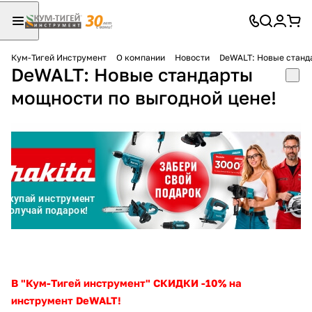
Кум-Тигей Инструмент
О компании
Новости
DeWALT: Новые станд
DeWALT: Новые стандарты
Для клиентов всех банков
мощности по выгодной цене!
Разбейте
оплату
на части
без переплат
График платежей
Сегодня
25
%
В "Кум-Тигей инструмент" СКИДКИ -10% на
инструмент DeWALT!