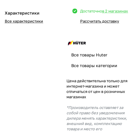
Добавляйте товары
Достаточно
в 2 магазинах
Характеристики
в корзину
Все характеристики
Рассчитать доставку
Оплачивайте сегодня только
25
% картой любого банка
Все товары Huter
Получайте товар
Все товары категории
выбранный способом
Цена действительна только для
интернет-магазина и может
Оставшиеся
75
% будут
отличаться от цен в розничных
списываться
с вашей карты
магазинах
по
25
%
каждые 2 недели
*Производитель оставляет за
собой право без уведомления
дилера менять характеристики,
внешний вид, комплектацию
товара и место его
Подробнее