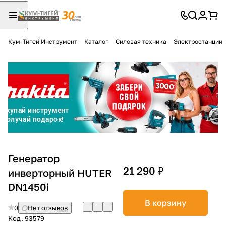
Кум-Тигей Инструмент
Каталог
Силовая техника
Электростанции
Для клиентов всех банков
Разбейте
оплату
на части
без переплат
График платежей
Генератор
21 290 ₽
инверторный HUTER
DN1450i
Сегодня
25
%
В корзину
0
Нет отзывов
Код.
93579