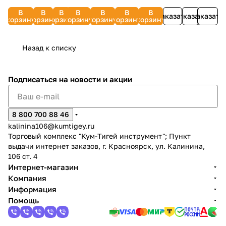
3500
тактных
тактных
еврослот)
и
2200
STIHL
кВт)
431235
(ATS
В
В
В
В
В
В
В
Вт)
двигателей)
двигателей)
UNIVersal
лейкой)
Заказать
Заказать
Заказать
Вт)
7028-
FUBAG
для
корзину
корзину
корзину
корзину
корзину
корзину
корзину
DOMTOK
30621
33292
УТ000007876
33626
DOMTOK
516-
431219
20000E
УТ000301930
УТ000344336
0051
Назад к списку
Подписаться
на новости и акции
8 800 700 88 46
kalinina106@kumtigey.ru
Торговый комплекс "Кум-Тигей инструмент"; Пункт
выдачи интернет заказов, г. Красноярск, ул. Калинина,
106 ст. 4
Интернет-магазин
Компания
Информация
Помощь