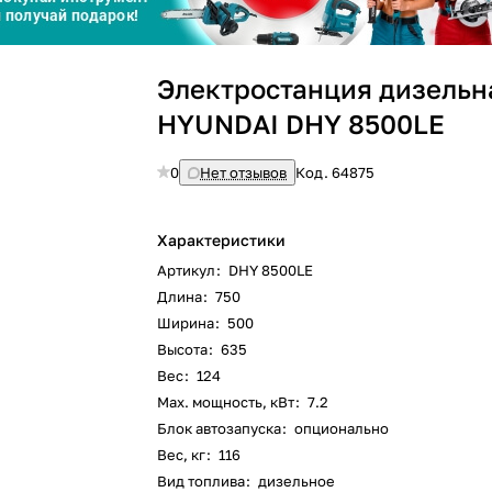
График платежей
Сегодня
Электростанция дизельн
25
%
HYUNDAI DHY 8500LE
0
Нет отзывов
Код.
64875
Добавляйте товары
в корзину
Характеристики
Артикул
:
DHY 8500LE
Длина
:
750
Оплачивайте сегодня только
Ширина
:
500
25
% картой любого банка
Высота
:
635
Вес
:
124
Max. мощность, кВт
:
7.2
Получайте товар
выбранный способом
Блок автозапуска
:
опционально
Вес, кг
:
116
Вид топлива
:
дизельное