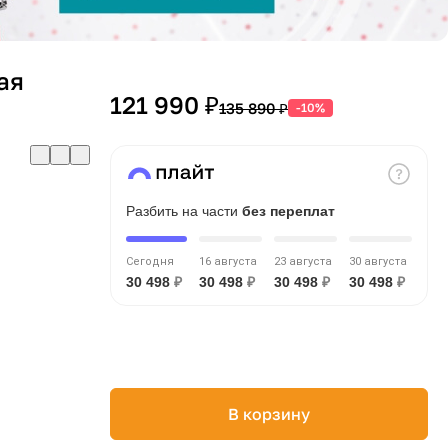
ая
121 990 ₽
135 890 ₽
-10%
Разбить на части
без переплат
Сегодня
16 августа
23 августа
30 августа
30 498
₽
30 498
₽
30 498
₽
30 498
₽
В корзину