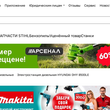
ы
Приложение
Юридическим лицам
Отзывы
Сервис
Новос
АПЧАСТИ STIHL
Бензопилы
Уценённый товар
Станки
Для клиентов всех банков
изельные
Электростанция дизельная HYUNDAI DHY 8500LE
Разбейте
оплату
а части
без переплат