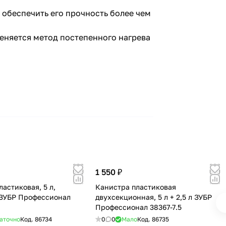
 обеспечить его прочность более чем
еняется метод постепенного нагрева
1 550 ₽
астиковая, 5 л,
Канистра пластиковая
ЗУБР Профессионал
двухсекционная, 5 л + 2,5 л ЗУБР
Профессионал 38367-7.5
аточно
Код.
86734
0
0
Мало
Код.
86735