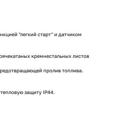
кцией "легкий старт" и датчиком
орячекатаных кремнестальных листов
предотвращающей пролив топлива.
 тепловую защиту IP44.