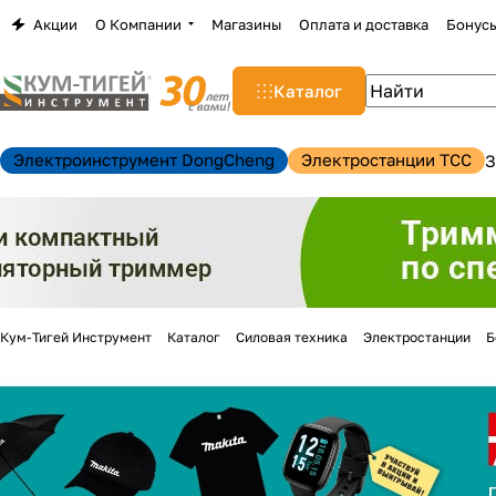
Акции
О Компании
Магазины
Оплата и доставка
Бонус
Каталог
Электроинструмент DongCheng
Электростанции TCC
З
Кум-Тигей Инструмент
Каталог
Силовая техника
Электростанции
Б
н