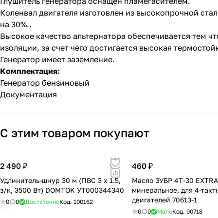
Глушитель генератора оснащен пламегасителем.
Коленвал двигателя изготовлен из высокопрочной стал
на 30%..
Высокое качество альтернатора обеспечивается тем чт
изоляции, за счет чего достигается высокая термостой
Генератор имеет заземление.
Комплектация:
Генератор бензиновый
Документация
С этим товаром покупают
2 490 ₽
460 ₽
Удлинитель-шнур 30 м (ПВС 3 х 1.5,
Масло ЗУБР 4Т-30 EXTRA,
з/к, 3500 Вт) DOMTOK УТ000344340
минеральное, для 4-такт
двигателей 70613-1
0
0
Достаточно
Код.
100162
0
0
Мало
Код.
90718