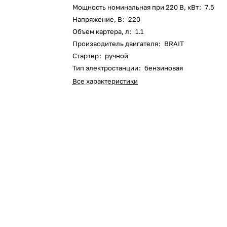
Мощность номинальная при 220 В, кВт
:
7.5
Оставшиеся
75
% будут
списываться
Напряжение, В
:
220
с вашей карты
по
25
%
каждые 2 недели
Объем картера, л
:
1.1
Производитель двигателя
:
BRAIT
Стартер
:
ручной
Тип электростанции
:
бензиновая
Все характеристики
Подробнее
об оплате Плайтом
25
раз в 2
Остались вопросы?
недели
8 800 302-02-51
plait.ru