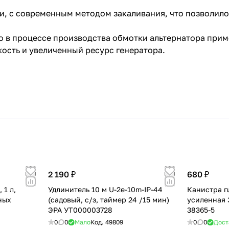
и, с современным методом закаливания, что позволило
о в процессе производства обмотки альтернатора прим
кость и увеличенный ресурс генератора.
2 190 ₽
680 ₽
 1 л,
Удлинитель 10 м U-2e-10m-IP-44
Канистра пл
ных
(садовый, с/з, таймер 24 /15 мин)
усиленная 
ЭРА УТ000003728
38365-5
0
0
Мало
Код.
49809
0
0
Дост