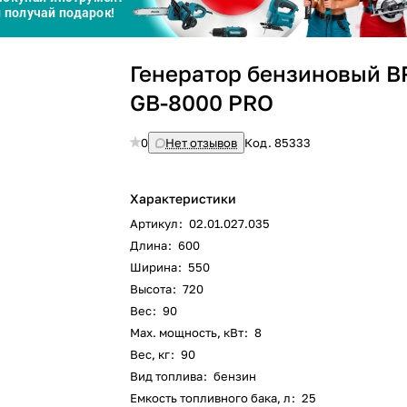
График платежей
Генератор бензиновый B
Сегодня
GB-8000 PRO
25
%
0
Нет отзывов
Код.
85333
Характеристики
Добавляйте товары
в корзину
Артикул
:
02.01.027.035
Длина
:
600
Ширина
:
550
Оплачивайте сегодня только
Высота
:
720
25
% картой любого банка
Вес
:
90
Max. мощность, кВт
:
8
Вес, кг
:
90
Получайте товар
выбранный способом
Вид топлива
:
бензин
Емкость топливного бака, л
:
25