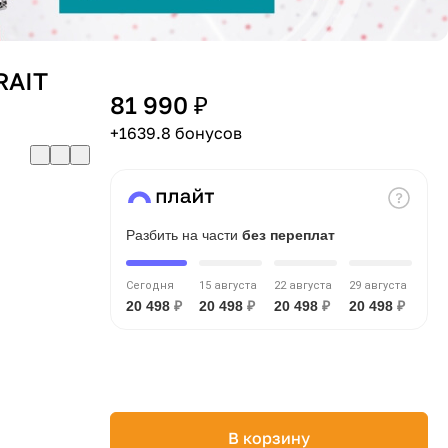
RAIT
81 990 ₽
+1639.8 бонусов
Разбить на части
без переплат
Сегодня
15 августа
22 августа
29 августа
20 498
₽
20 498
₽
20 498
₽
20 498
₽
В корзину