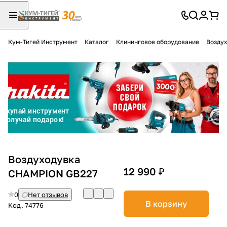
Кум-Тигей Инструмент
Каталог
Клининговое оборудование
Воздух
Для клиентов всех банков
Разбейте
оплату
на части
без переплат
График платежей
Воздуходувка
12 990 ₽
CHAMPION GB227
Сегодня
0
Нет отзывов
25
%
В корзину
Код.
74776