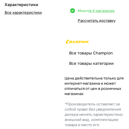
Характеристики
Добавляйте товары
Много
в 4 магазинах
Все характеристики
в корзину
Рассчитать доставку
Оплачивайте сегодня только
25
% картой любого банка
Все товары Champion
Получайте товар
Все товары категории
выбранный способом
Цена действительна только для
интернет-магазина и может
Оставшиеся
75
% будут
отличаться от цен в розничных
списываться
с вашей карты
магазинах
по
25
%
каждые 2 недели
*Производитель оставляет за
собой право без уведомления
дилера менять характеристики,
внешний вид, комплектацию
товара и место его
Подробнее