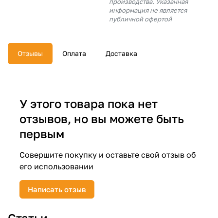
производства. Указанная
об оплате Плайтом
информация не является
публичной офертой
Отзывы
Оплата
Доставка
Остались вопросы?
25
8 800 302-02-51
plait.ru
раз в 2
недели
У этого товара пока нет
отзывов, но вы можете быть
первым
Совершите покупку и оставьте свой отзыв об
его использовании
Написать отзыв
Статьи