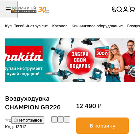
Кум-Тигей Инструмент
Каталог
Клининговое оборудование
Воздух
Для клиентов всех банков
Разбейте
оплату
на части
без переплат
График платежей
Воздуходувка
12 490 ₽
CHAMPION GB226
Сегодня
0
Нет отзывов
25
%
В корзину
Код.
13312