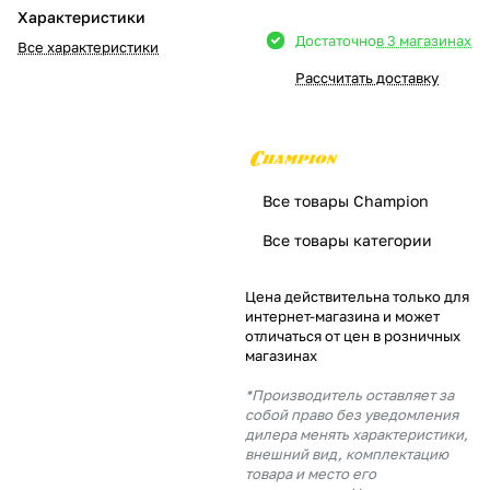
Характеристики
Добавляйте товары
Достаточно
в 3 магазинах
Все характеристики
в корзину
Рассчитать доставку
Оплачивайте сегодня только
25
% картой любого банка
Все товары Champion
Получайте товар
Все товары категории
выбранный способом
Цена действительна только для
интернет-магазина и может
Оставшиеся
75
% будут
отличаться от цен в розничных
списываться
с вашей карты
магазинах
по
25
%
каждые 2 недели
*Производитель оставляет за
собой право без уведомления
дилера менять характеристики,
внешний вид, комплектацию
товара и место его
Подробнее