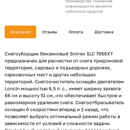
производства. Указанная
об оплате Плайтом
информация не является
публичной офертой
Описание
Отзывы
Оплата
Доставка
Остались вопросы?
25
8 800 302-02-51
plait.ru
раз в 2
Снегоуборщик бензиновый Snirrex SLC 7066XT
недели
предназначен для расчистки от снега придомовой
территории, садовых и подъездных дорожек,
парковочных мест и других небольших
территорий. Снегоочиститель оснащён двигателем
Loncin мощностью 6,5 л. с., имеет ширину захвата
66 см и высоту 51 см,.что обеспечивает быстрое и
равномерное удаление снега. Снегоотбрасыватель
оснащен 6 скоростями вперед и 2 назад, что
позволяет выбрать оптимальный режим работы в
зависимости от условий и сложности задачи.