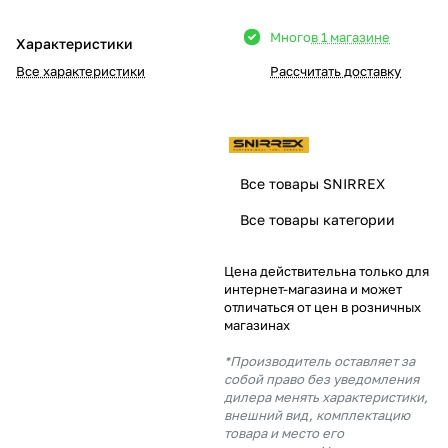
Добавляйте товары
Много
в 1 магазине
Характеристики
в корзину
Все характеристики
Рассчитать доставку
Оплачивайте сегодня только
25
% картой любого банка
Все товары SNIRREX
Получайте товар
Все товары категории
выбранный способом
Цена действительна только для
интернет-магазина и может
Оставшиеся
75
% будут
отличаться от цен в розничных
списываться
с вашей карты
магазинах
по
25
%
каждые 2 недели
*Производитель оставляет за
собой право без уведомления
дилера менять характеристики,
внешний вид, комплектацию
товара и место его
Подробнее