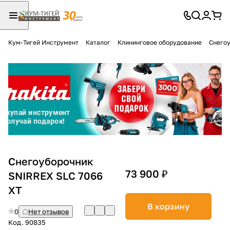
Кум-Тигей Инструмент
Каталог
Клининговое оборудование
Снего
Для клиентов всех банков
Разбейте
оплату
на части
без переплат
График платежей
Снегоуборочник
73 900 ₽
SNIRREX SLC 7066
XT
Сегодня
25
%
В корзину
0
Нет отзывов
Код.
90835