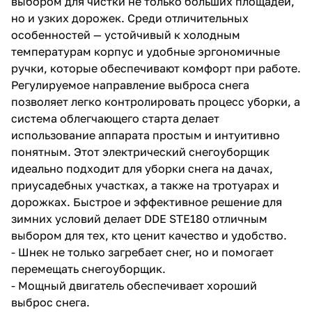
выбором для чистки не только больших площадей,
но и узких дорожек. Среди отличительных
особенностей — устойчивый к холодным
температурам корпус и удобные эргономичные
ручки, которые обеспечивают комфорт при работе.
Регулируемое направление выброса снега
позволяет легко контролировать процесс уборки, а
раз в 2 недели
система облегчающего старта делает
использование аппарата простым и интуитивно
понятным. Этот электрический снегоуборщик
идеально подходит для уборки снега на дачах,
приусадебных участках, а также на тротуарах и
дорожках. Быстрое и эффективное решение для
зимних условий делает DDE STE180 отличным
выбором для тех, кто ценит качество и удобство.
- Шнек не только загребает снег, но и помогает
перемещать снегоуборщик.
- Мощный двигатель обеспечивает хороший
выброс снега.