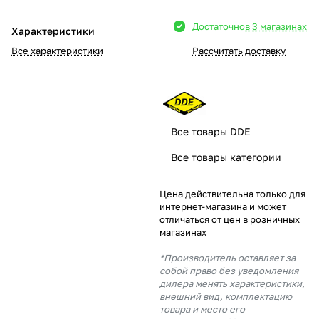
Добавляйте товары
Достаточно
в 3 магазинах
Характеристики
в корзину
Все характеристики
Рассчитать доставку
Оплачивайте сегодня только
25
% картой любого банка
Все товары DDE
Получайте товар
Все товары категории
выбранный способом
Цена действительна только для
интернет-магазина и может
Оставшиеся
75
% будут
отличаться от цен в розничных
списываться
с вашей карты
магазинах
по
25
%
каждые 2 недели
*Производитель оставляет за
собой право без уведомления
дилера менять характеристики,
внешний вид, комплектацию
товара и место его
Подробнее