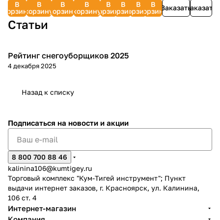
В
В
В
В
В
В
В
В
двигателей)
Professional
838266
Заказать
Заказать
GEOS
(20
паровой
(26
корзину
корзину
корзину
корзину
корзину
корзину
корзину
корзину
33292
637828
412127
шт.)
щетки
шт.)
Статьи
917-
FSMHKA
917-
032
049
Рейтинг снегоуборщиков 2025
Зимняя
4 декабря 2025
Назад к списку
Подписаться
на новости и акции
8 800 700 88 46
kalinina106@kumtigey.ru
Торговый комплекс "Кум-Тигей инструмент"; Пункт
выдачи интернет заказов, г. Красноярск, ул. Калинина,
106 ст. 4
Интернет-магазин
Компания