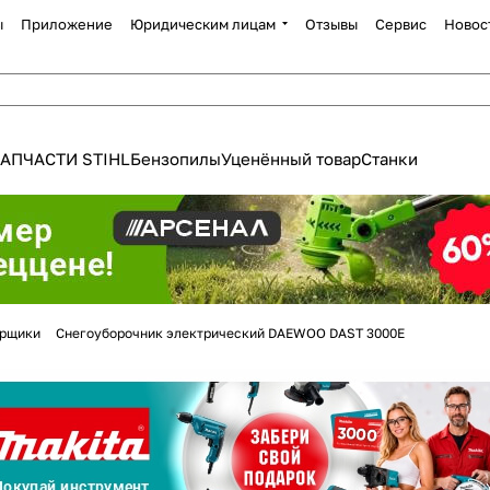
ы
Приложение
Юридическим лицам
Отзывы
Сервис
Новос
АПЧАСТИ STIHL
Бензопилы
Уценённый товар
Станки
Для клиентов всех банков
орщики
Снегоуборочник электрический DAEWOO DAST 3000E
Разбейте
оплату
а части
без переплат