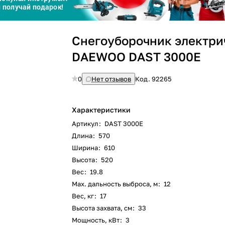
График платежей
Снегоуборочник электри
Сегодня
25
%
DAEWOO DAST 3000E
0
Нет отзывов
Код.
92265
Характеристики
Добавляйте товары
в корзину
Артикул
:
DAST 3000E
Длина
:
570
Ширина
:
610
Оплачивайте сегодня только
Высота
:
520
25
% картой любого банка
Вес
:
19.8
Max. дальность выброса, м
:
12
Вес, кг
:
17
Получайте товар
выбранный способом
Высота захвата, см
:
33
Мощность, кВт
:
3