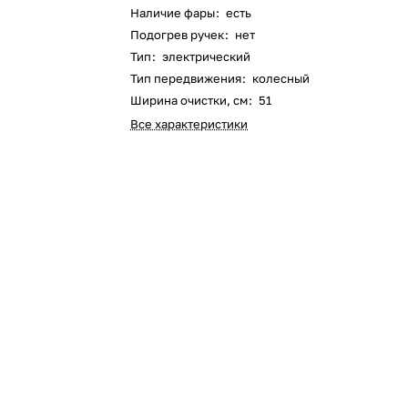
Наличие фары
:
есть
Оставшиеся
75
% будут
списываться
Подогрев ручек
:
нет
с вашей карты
по
25
%
каждые 2 недели
Тип
:
электрический
Тип передвижения
:
колесный
Ширина очистки, см
:
51
Все характеристики
Подробнее
об оплате Плайтом
25
раз в 2
Остались вопросы?
недели
8 800 302-02-51
plait.ru