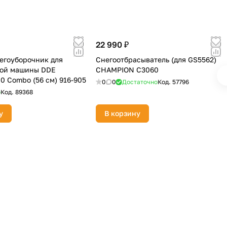
22 990 ₽
егоуборочник для
Снегоотбрасыватель (для GS5562)
ной машины DDE
CHAMPION C3060
0 Combo (56 см) 916-905
0
0
Достаточно
Код.
57796
о
Код.
89368
у
В корзину