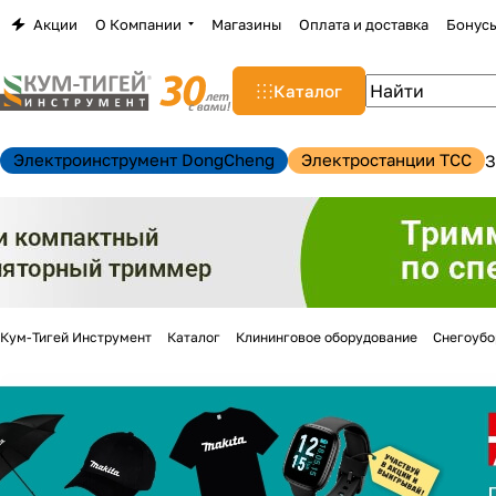
Акции
О Компании
Магазины
Оплата и доставка
Бонус
Каталог
Электроинструмент DongCheng
Электростанции TCC
З
Кум-Тигей Инструмент
Каталог
Клининговое оборудование
Снегоуб
н