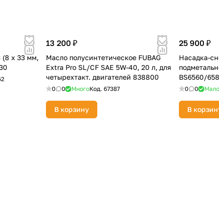
13 200 ₽
25 900 ₽
(8 х 33 мм,
Масло полусинтетическое FUBAG
Насадка-сн
30
Extra Pro SL/CF SAE 5W-40, 20 л, для
подметаль
четырехтакт. двигателей 838800
BS6560/658
52
0
0
Много
Код.
67387
0
0
Мал
В корзину
В корзин