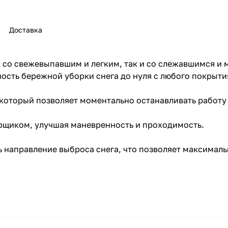
Доставка
 со свежевыпавшим и легким, так и со слежавшимся и
ть бережной уборки снега до нуля с любого покрытия:
раз в 2 недели
оторый позволяет моментально останавливать работу ш
рщиком, улучшая маневренность и проходимость.
направление выброса снега, что позволяет максималь