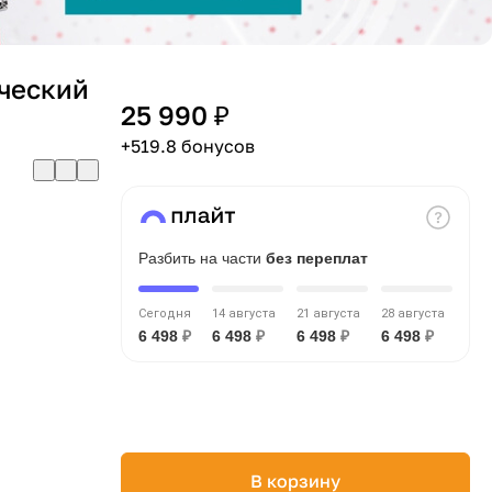
ческий
25 990 ₽
+519.8 бонусов
Разбить на части
без переплат
Сегодня
14 августа
21 августа
28 августа
6 498
₽
6 498
₽
6 498
₽
6 498
₽
В корзину