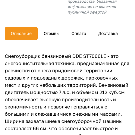
производства. Указанная
об оплате Плайтом
информация не является
публичной офертой
Описание
Отзывы
Оплата
Доставка
Остались вопросы?
25
8 800 302-02-51
plait.ru
раз в 2
Снегоуборщик бензиновый DDE ST7066LE - это
недели
снегоочистительная техника, предназначенная для
расчистки от снега придомовой территории,
садовых и подъездных дорожек, парковочных
мест и других небольших территорий. Бензиновый
двигатель мощностью 7 л.с. и объемом 212 куб.см
обеспечивает высокую производительность и
экономичность и позволяет справляться с
большими и слежавшимися снежными массами.
Ширина захвата шнека снегоуборочной машины
составляет 66 см, что обеспечивает быстрое и