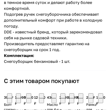
в темное время суток и делают работу более
комфортной.
Подогрев ручек снегоуборочника обеспечивает
дополнительный комфорт при работе в холодную
погоду.
DDE - известный бренд, который зарекомендовал
себя на рынке садовой техники.
Производитель предоставляет гарантию на
снегоуборщик на срок 1 год.
Комплектация:
Снегоуборщик бензиновый - 1 шт.
С этим товаром покупают
398 ₽
17 990
5 490
12 490
430 ₽
22 990
14 990
540
297 ₽
1 590
₽
₽
₽
₽
₽
₽
₽
Болт
Масло
Рамка
срезной
для 4-х
для