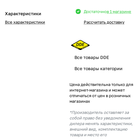
Добавляйте товары
Достаточно
в 1 магазине
Характеристики
в корзину
Все характеристики
Рассчитать доставку
Оплачивайте сегодня только
25
% картой любого банка
Все товары DDE
Получайте товар
Все товары категории
выбранный способом
Цена действительна только для
интернет-магазина и может
Оставшиеся
75
% будут
отличаться от цен в розничных
списываться
с вашей карты
магазинах
по
25
%
каждые 2 недели
*Производитель оставляет за
собой право без уведомления
дилера менять характеристики,
внешний вид, комплектацию
товара и место его
Подробнее