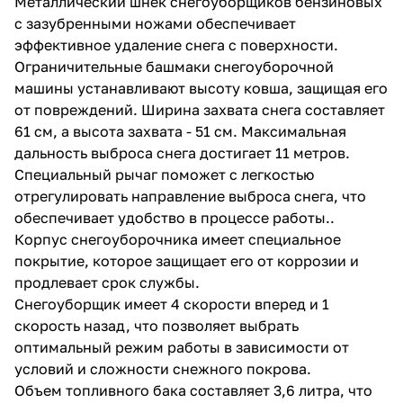
Металлический шнек снегоуборщиков бензиновых
с зазубренными ножами обеспечивает
эффективное удаление снега с поверхности.
Ограничительные башмаки снегоуборочной
машины устанавливают высоту ковша, защищая его
от повреждений. Ширина захвата снега составляет
61 см, а высота захвата - 51 см. Максимальная
раз в 2 недели
дальность выброса снега достигает 11 метров.
Специальный рычаг поможет с легкостью
отрегулировать направление выброса снега, что
обеспечивает удобство в процессе работы..
Корпус снегоуборочника имеет специальное
покрытие, которое защищает его от коррозии и
продлевает срок службы.
Снегоуборщик имеет 4 скорости вперед и 1
скорость назад, что позволяет выбрать
оптимальный режим работы в зависимости от
условий и сложности снежного покрова.
Объем топливного бака составляет 3,6 литра, что