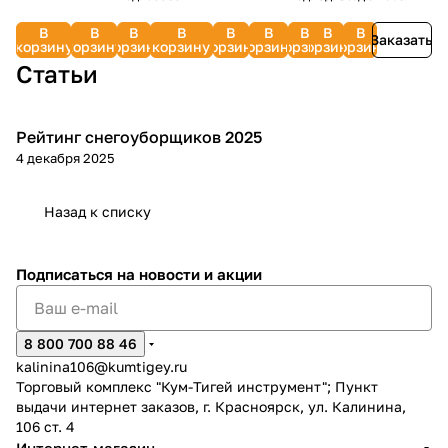
067.0
C3062
тактных
(минеральное)
четырехтакт.
600
DWO
двигателе
В
В
В
В
В
В
В
В
В
двигателей)
07.01.025.079
двигателей
1,0 л
500
838266
Заказать
корзину
корзину
корзину
корзину
корзину
корзину
корзину
корзину
корзину
33291
838800
Статьи
Рейтинг снегоуборщиков 2025
Зимняя
4 декабря 2025
Назад к списку
Подписаться
на новости и акции
8 800 700 88 46
kalinina106@kumtigey.ru
Торговый комплекс "Кум-Тигей инструмент"; Пункт
выдачи интернет заказов, г. Красноярск, ул. Калинина,
106 ст. 4