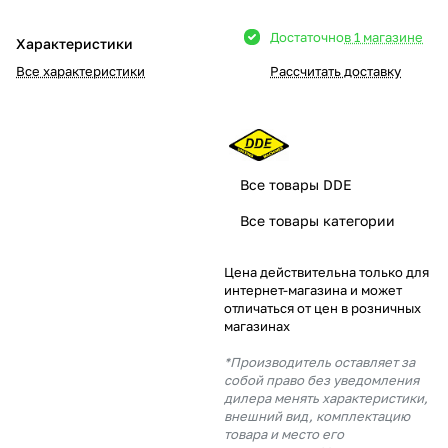
Добавляйте товары
Достаточно
в 1 магазине
Характеристики
в корзину
Все характеристики
Рассчитать доставку
Оплачивайте сегодня только
25
% картой любого банка
Все товары DDE
Получайте товар
Все товары категории
выбранный способом
Цена действительна только для
интернет-магазина и может
Оставшиеся
75
% будут
отличаться от цен в розничных
списываться
с вашей карты
магазинах
по
25
%
каждые 2 недели
*Производитель оставляет за
собой право без уведомления
дилера менять характеристики,
внешний вид, комплектацию
товара и место его
Подробнее