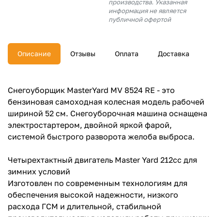
производства. Указанная
об оплате Плайтом
информация не является
публичной офертой
Описание
Отзывы
Оплата
Доставка
Остались вопросы?
25
8 800 302-02-51
plait.ru
раз в 2 недели
Снегоуборщик MasterYard MV 8524 RE - это
бензиновая самоходная колесная модель рабочей
шириной 52 см. Снегоуборочная машина оснащена
электростартером, двойной яркой фарой,
системой быстрого разворота желоба выброса.
Четырехтактный двигатель Master Yard 212сс для
зимних условий
Изготовлен по современным технологиям для
обеспечения высокой надежности, низкого
расхода ГСМ и длительной, стабильной