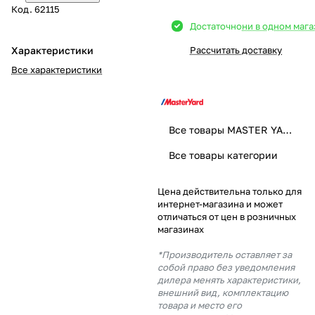
Код.
62115
Добавляйте товары
Достаточно
ни в одном маг
в корзину
Характеристики
Рассчитать доставку
Все характеристики
Оплачивайте сегодня только
25
% картой любого банка
Все товары MASTER YARD
Получайте товар
Все товары категории
выбранный способом
Цена действительна только для
интернет-магазина и может
Оставшиеся
75
% будут
отличаться от цен в розничных
списываться
с вашей карты
магазинах
по
25
%
каждые 2 недели
*Производитель оставляет за
собой право без уведомления
дилера менять характеристики,
внешний вид, комплектацию
товара и место его
Подробнее