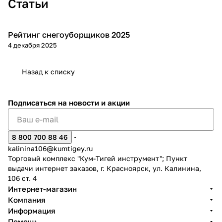
Статьи
917-
917-
032
049
Рейтинг снегоуборщиков 2025
Зимняя
4 декабря 2025
Назад к списку
Подписаться
на новости и акции
8 800 700 88 46
kalinina106@kumtigey.ru
Торговый комплекс "Кум-Тигей инструмент"; Пункт
выдачи интернет заказов, г. Красноярск, ул. Калинина,
106 ст. 4
Интернет-магазин
Компания
Информация
Помощь